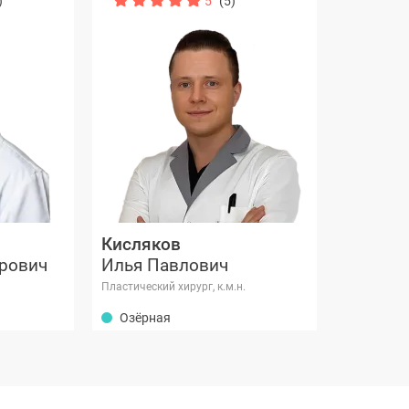
)
5
(5)
Кисляков
рович
Илья Павлович
Пластический хирург, к.м.н.
Озёрная