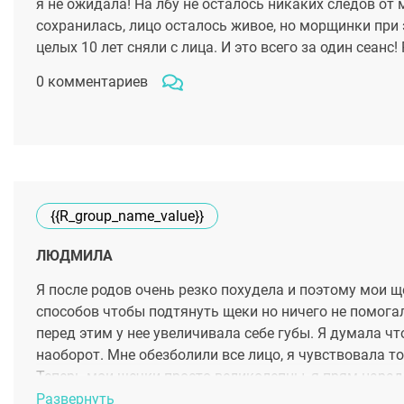
я не ожидала! На лбу не осталось никаких следов от
сохранилась, лицо осталось живое, но морщинки при 
целых 10 лет сняли с лица. И это всего за один сеан
0 комментариев
{{r_group_name_value}}
ЛЮДМИЛА
Я после родов очень резко похудела и поэтому мои 
способов чтобы подтянуть щеки но ничего не помога
перед этим у нее увеличивала себе губы. Я думала ч
наоборот. Мне обезболили все лицо, я чувствовала т
Теперь мои щечки просто великолепны, я прям нарадо
Развернуть