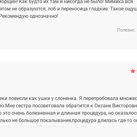
 морщин! Как будто их там и никогда не было! Мимика вся
этом не образуются, лоб и переносица гладкие. Такое ощущ
с! Рекомендую однозначно!
Полезно:
щеки повисли как ушки у слоненка. Я перепробовала множе
ло.Мне сестра посоветовала обратится к Оксане Викторовн
то это очень болезненная и длинная процедура, но оказало
олько не большое покалывание,процедура длилась где-то о
ваться не могу. Спасибо огромное!!!!