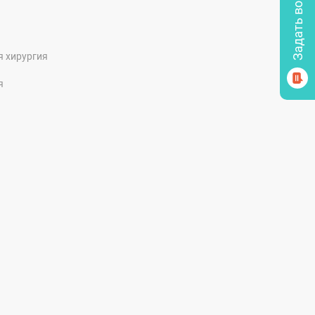
я хирургия
я