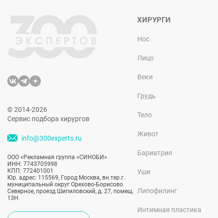
ХИРУРГИ
Нос
Лицо
Веки
Грудь
© 2014-2026
Тело
Сервис подбора хирургов
Живот
info@300experts.ru
Бариатрия
ООО «Рекламная группа «СИНОБИ»
ИНН: 7743705998
КПП: 772401001
Уши
Юр. адрес: 115569, Город Москва, вн.тер.г.
муниципальный округ Орехово-Борисово
Липофилинг
Северное, проезд Шипиловский, д. 27, помещ.
13Н
Интимная пластика