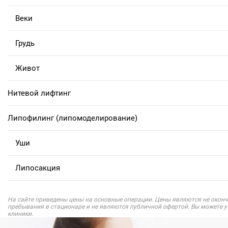
Веки
Грудь
Живот
Нитевой лифтинг
Липофилинг (липомоделирование)
Уши
Липосакция
На сайте приведены цены на основные операции. Цены являются не оконч
пребывания в стационаре и не являются публичной офертой. Вы можете 
клиники.