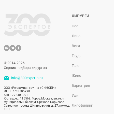
ХИРУРГИ
Нос
Лицо
Веки
Грудь
© 2014-2026
Тело
Сервис подбора хирургов
Живот
info@300experts.ru
Бариатрия
ООО «Рекламная группа «СИНОБИ»
ИНН: 7743705998
КПП: 772401001
Уши
Юр. адрес: 115569, Город Москва, вн.тер.г.
муниципальный округ Орехово-Борисово
Липофилинг
Северное, проезд Шипиловский, д. 27, помещ.
13Н