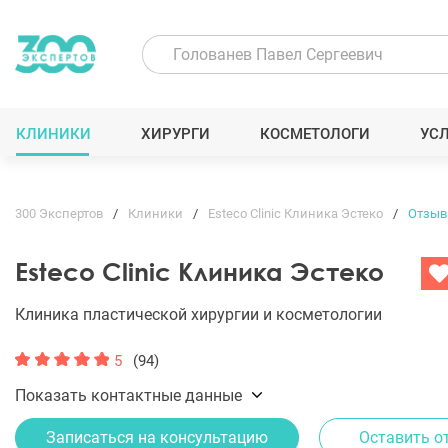
КЛИНИКИ
ХИРУРГИ
КОСМЕТОЛОГИ
УС
300 Экспертов
Клиники
Esteco Clinic Клиника Эстеко
Отзы
Esteco Clinic Клиника Эстеко
Клиника пластической хирургии и косметологии
5
(94)
Показать контактные данные
Записаться на консультацию
Оставить о