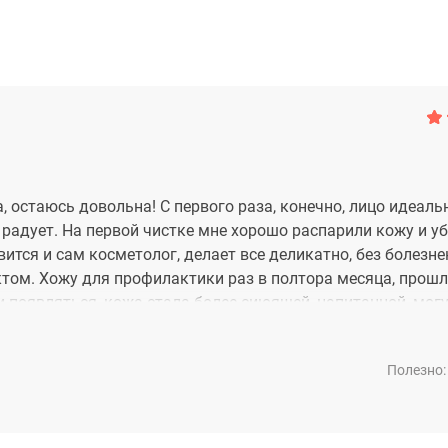
, остаюсь довольна! С первого раза, конечно, лицо идеал
то радует. На первой чистке мне хорошо распарили кожу и у
авится и сам косметолог, делает все деликатно, без болезн
том. Хожу для профилактики раз в полтора месяца, прошл
и появляться, кожа стала более сиюящей, напитанной, мог
Полезно: