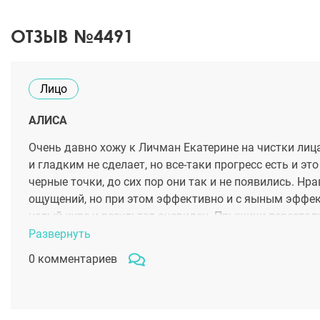
ОТЗЫВ №4491
Лицо
АЛИСА
Очень давно хожу к Личман Екатерине на чистки лица
и гладким не сделает, но все-таки прогресс есть и э
черные точки, до сих пор они так и не появились. Нр
ощущений, но при этом эффективно и с яыным эффек
целый курс и результат очевиден. Прыщики перестал
не пользоваться кремами и сыворотками.
Развернуть
0 комментариев