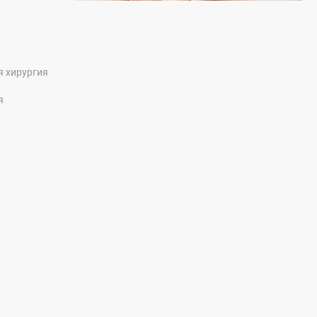
я хирургия
я