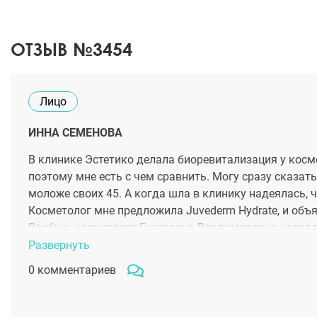
ОТЗЫВ №3454
Лицо
ИННА СЕМЕНОВА
В клинике Эстетико делала биоревитализация у косм
поэтому мне есть с чем сравнить. Могу сразу сказа
моложе своих 45. А когда шла в клинику надеялась, 
Косметолог мне предложила Juvederm Hydrate, и объ
Вообще, косметолог Екатерина Владимировна человек
вопросы, готова объяснять по нескольку раз все эта
Развернуть
довольно быстро, я под местной анестезий ничего не 
0 комментариев
подтянулся и довольно заметно. Думаю, что в эту кл
Екатерине очень большое спасибо, Вы прекрасно вып