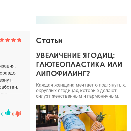
Статьи
УВЕЛИЧЕНИЕ ЯГОДИЦ:
ГЛЮТЕОПЛАСТИКА ИЛИ
изация,
ЛИПОФИЛИНГ?
гораздо
езнут.
Каждая женщина мечтает о подтянутых,
работан.
округлых ягодицах, которые делают
все
силуэт женственным и гармоничным.
рошла
ал лица
0
0
н