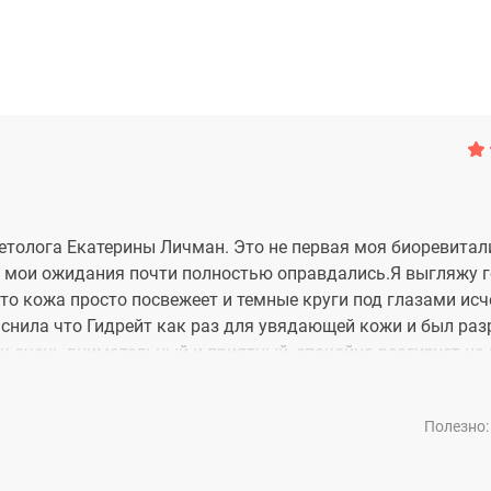
етолога Екатерины Личман. Это не первая моя биоревитал
ть мои ожидания почти полностью оправдались.Я выгляжу 
что кожа просто посвежеет и темные круги под глазами исч
яснила что Гидрейт как раз для увядающей кожи и был раз
 очень внимательный и приятный, спокойно реагирует на 
пы. Это мне как раз очень понравилось. Сама процедура п
чувствовала. К концу недели лицо не просто посвежело, ов
Полезно:
инику я еще не раз буду обращаться. А косметологу Личма
олнили свою работу.