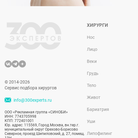
ХИРУРГИ
Нос
Лицо
Веки
Грудь
© 2014-2026
Тело
Сервис подбора хирургов
Живот
info@300experts.ru
Бариатрия
ООО «Рекламная группа «СИНОБИ»
ИНН: 7743705998
КПП: 772401001
Уши
Юр. адрес: 115569, Город Москва, вн.тер.г.
муниципальный округ Орехово-Борисово
Липофилинг
Северное, проезд Шипиловский, д. 27, помещ.
13Н