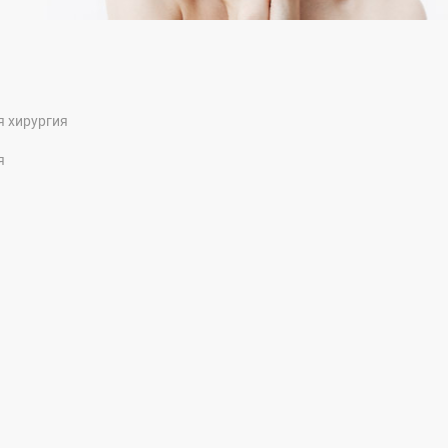
я хирургия
я