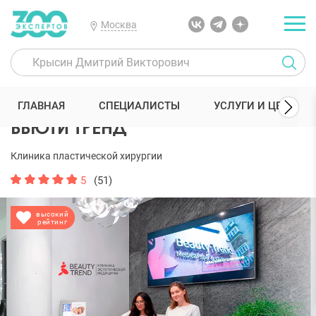
Москва
300 Экспертов
Клиники
БЬЮТИ ТРЕНД
Отзывы
ГЛАВНАЯ
СПЕЦИАЛИСТЫ
УСЛУГИ И ЦЕНЫ
БЬЮТИ ТРЕНД
Клиника пластической хирургии
5
(51)
высокий
рейтинг