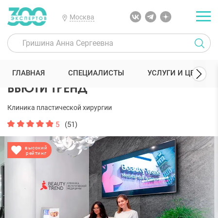
Москва
300 Экспертов
Клиники
БЬЮТИ ТРЕНД
Отзывы
ГЛАВНАЯ
СПЕЦИАЛИСТЫ
УСЛУГИ И ЦЕНЫ
БЬЮТИ ТРЕНД
Клиника пластической хирургии
5
(51)
высокий
рейтинг