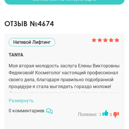
ОТЗЫВ №4674
Нитевой Лифтинг
TANYA
Моя вторая молодость заслуга Елены Викторовны
Федяковой! Косметолог настоящий профессионал
своего дела, благодаря правильно подобранной
процедуре я стала выглядеть гораздо моложе!
Делали нитевую подтяжку аптос. Читала отзывы о
данной методике в интернете и искренне не
Развернуть
понимаю недовольных клиентов, скорее всего им
0 комментариев
не повезло с врачом. Процедура благодаря
Полезно:
1
0
обезболиванию проходит терпимо и комфортно, а
начальный результат виден сразу, со временем он