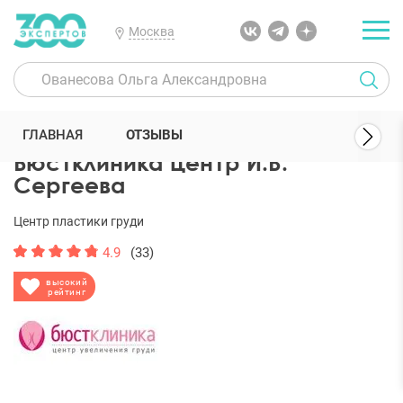
Москва
300 Экспертов
Клиники
Бюстклиника центр И.В. Сергеева
ГЛАВНАЯ
ОТЗЫВЫ
Бюстклиника центр И.В.
Сергеева
Центр пластики груди
4.9
(33)
высокий
рейтинг