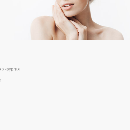
я хирургия
я