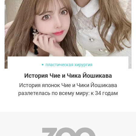
будет существовать отдельно от лица. В
работе пластического хирурга не места
импровизации – это чистая математика.
Попасть на прием к настоящему
профессионалу с похожими взглядами на
прекрасное и умением рассчитать
идеальные параметры – мечта каждого
пациента.
пластическая хирургия
История Чие и Чика Йошикава
История японок Чие и Чики Йошикава
разлетелась по всему миру: к 34 годам
близняшки потратили на пластику 40 млн
иен (около 20 млн рублей) и изменились до
неузнаваемости.