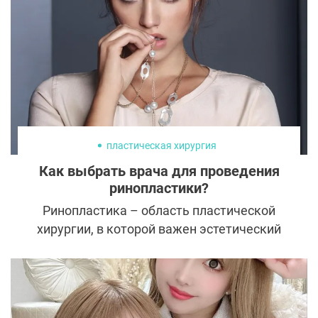
собственной груди крайне мало. Так как
грудь состоит в основном из жировой
ткани, никакие занятия спортом не могут
существенно изменить ее форму или
остановить гравитационный птоз.
Единственный способ достичь
совершенства этой части женского тела –
пластическая хирургия. К счастью,
пластическая хирургия
сегодня существует огромное количество
Как выбрать врача для проведения
методик, позволяющих создать
ринопластики?
идеальные формы. Одна из них –
Ринопластика – область пластической
мастопексия, или подтяжка груди без
хирургии, в которой важен эстетический
установки имплантов.
вкус доктора и совпадение его видения с
видением пациента. Пластический хирург
решает, какой нос украсит внешность и
естественно «впишется» в образ, а какой