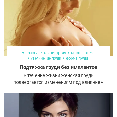
однако вокруг неё по-прежнему
существует множество мифов, начиная от
«месяцами нельзя выходить из дома» до
ожиданий мгновенного финального
результата.
пластическая хирургия
мастопексия
увеличение груди
форма груди
Подтяжка груди без имплантов
В течение жизни женская грудь
подвергается изменениям под влиянием
большого количества факторов. На ее
форму и размер влияет и гормональный
фон, и возраст, и беременность с
последующей лактацией. Поэтому женщин
абсолютно довольных эстетикой