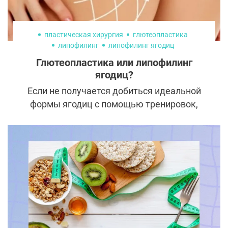
пластическая хирургия
глютеопластика
липофилинг
липофилинг ягодиц
Глютеопластика или липофилинг
ягодиц?
Если не получается добиться идеальной
формы ягодиц с помощью тренировок,
можно воспользоваться услугами
эстетической медицины. Главное,
определиться со способом коррекции. У
глютеопластики и липофилинга есть свои
поклонники и критики, а мы рассказываем
об особенностях каждой из этих методик.