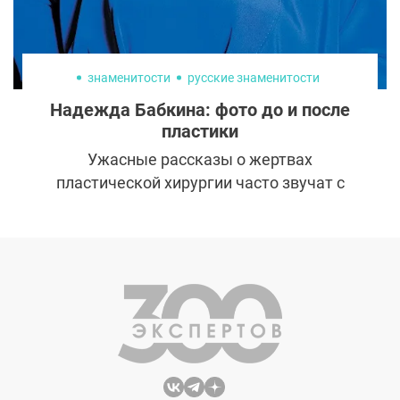
отличаются от предшественников и
какому средству стоит отдать
предпочтение.
знаменитости
русские знаменитости
Надежда Бабкина: фото до и после
пластики
Ужасные рассказы о жертвах
пластической хирургии часто звучат с
экрана телевизора. Но среди звезд есть те,
кому пластика однозначно пошла на
пользу и помогла построить карьеру и
остаться в сердцах поклонников.