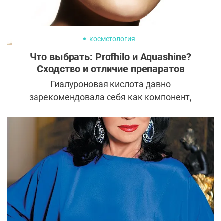
косметология
Что выбрать: Profhilo и Aquashine?
Сходство и отличие препаратов
Гиалуроновая кислота давно
зарекомендовала себя как компонент,
способный творить настоящие чудеса с
кожей и лицом. Однако косметология не
стоит на месте: каждый год появляются
новые препараты с усовершенствованной
формулой гиалуронки и эффективные
техники их введения. Одними из самых
заметных в последнее время стали
инъекции Profhilo и Aquashine.
Рассказываем, как они работают, чем