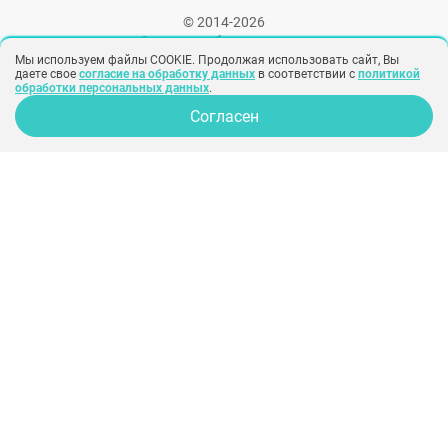
© 2014-2026
Сервис подбора хирургов
Мы используем файлы COOKIE. Продолжая использовать сайт, Вы
даете свое
согласие на обработку данных
в соответствии с
политикой
info@300experts.ru
обработки персональных данных
.
ООО «Рекламная группа «СИНОБИ»
Согласен
ИНН: 7743705998
КПП: 772401001
Юр. адрес: 115569, Город Москва, вн.тер.г. муниципальный округ
Орехово-Борисово Северное, проезд Шипиловский, д. 27, помещ. 13Н
ЗАКАЗАТЬ ЗВОНОК
Вся информация на сайте предназначена для ознакомления и
не заменяет квалифицированную медицинскую помощь.
Обязательно проконсультируйтесь с врачом!
Народный рейтинг хирургов
Политика конфиденциальности
Согласие на обработку персональных
данных
Согласие на рекламу