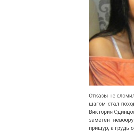
Отказы не сломил
шагом стал похо
Виктория Одинцов
заметен невоору
прищур, а грудь 