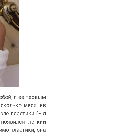
обой, и ее первым
есколько месяцев
осле пластики был
 появился легкий
имо пластики, она