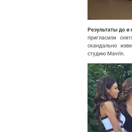
Результаты до и 
пригласили сня
скандально изв
студию Mavrin.