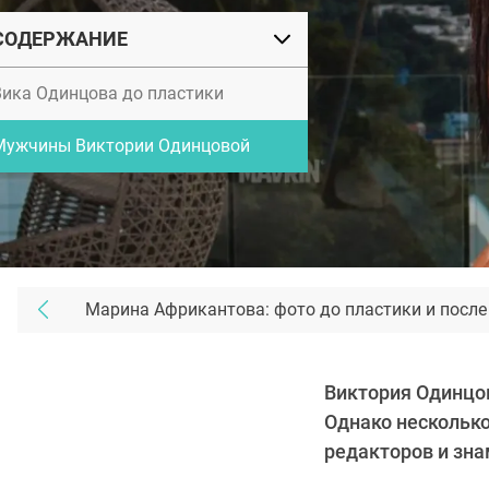
СОДЕРЖАНИЕ
Вика Одинцова до пластики
Мужчины Виктории Одинцовой
Марина Африкантова: фото до пластики и после
Виктория Одинцов
Однако несколько
редакторов и зн