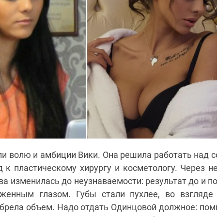
и волю и амбиции Вики. Она решила работать над с
д к пластическому хирургу и косметологу. Через н
а изменилась до неузнаваемости: результат до и п
женным глазом. Губы стали пухлее, во взгляде
обрела объем. Надо отдать Одинцовой должное: пом