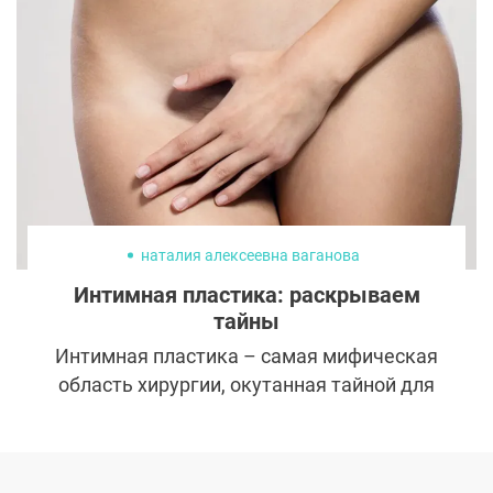
почти всегда становятся попыткой
восстановить утраченную форму,
функцию, а иногда и доверие пациента к
результату.
наталия алексеевна ваганова
Интимная пластика: раскрываем
тайны
Интимная пластика – самая мифическая
область хирургии, окутанная тайной для
многих. Вместе с пластическим хирургом
клиники «Основа» Наталией Вагановой
разбиваем все стереотипы и сомнения.