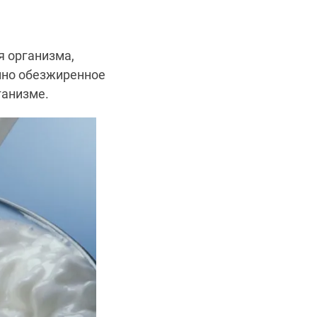
я организма,
енно обезжиренное
ганизме.