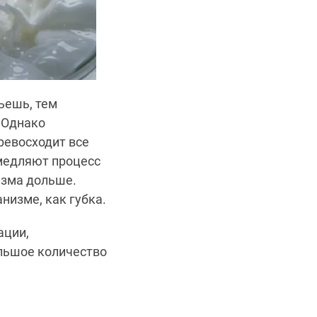
ьешь, тем
 Однако
ревосходит все
амедляют процесс
изма дольше.
низме, как губка.
ации,
льшое количество