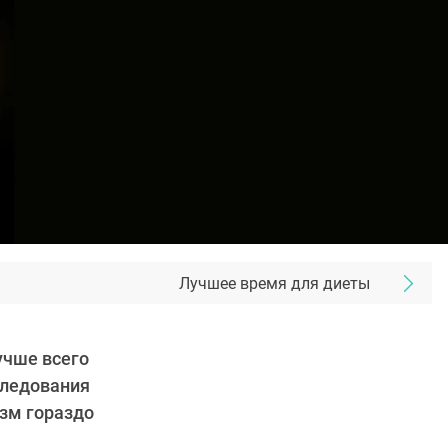
Лучшее время для диеты
учше всего
следования
изм гораздо