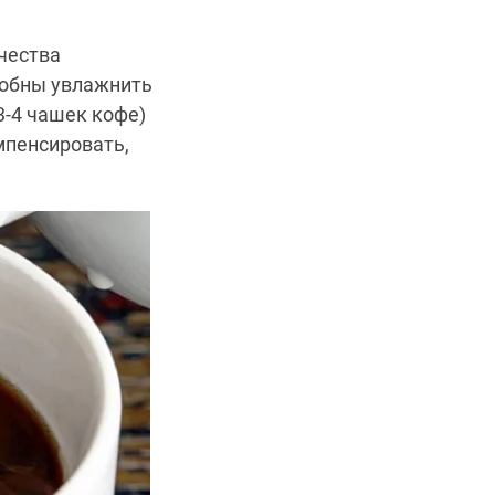
чества
собны увлажнить
3-4 чашек кофе)
мпенсировать,