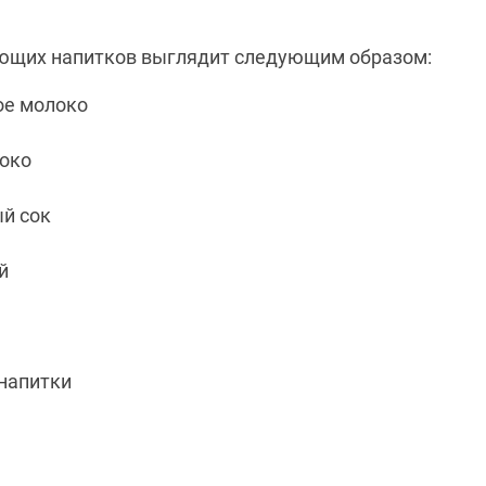
ющих напитков выглядит следующим образом:
ое молоко
око
й сок
й
напитки