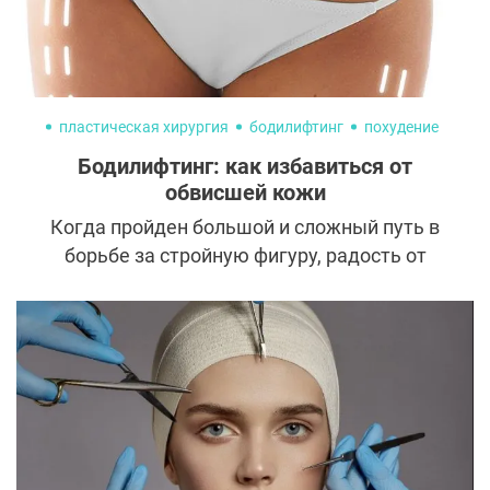
пластическая хирургия
бодилифтинг
похудение
Бодилифтинг: как избавиться от
обвисшей кожи
Когда пройден большой и сложный путь в
борьбе за стройную фигуру, радость от
достижения цели часто омрачает
состояние кожи. После похудения на 20 и
более килограмм она сильно провисает и
подтянуть ее не удается никакими
косметологическими методиками.
Ситуацию поможет спасти бодилифтинг.
Рассказываем, каким он бывает и в каких
случаях его можно проводить.