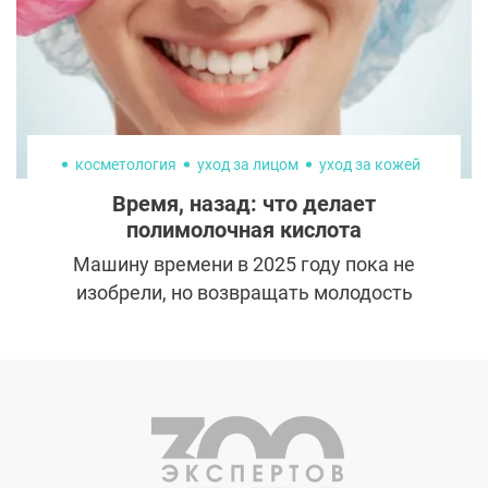
косметология
уход за лицом
уход за кожей
Время, назад: что делает
полимолочная кислота
Машину времени в 2025 году пока не
изобрели, но возвращать молодость
научились. И даже придумали множество
разных способов. Один из них — инъекции
полимолочной кислоты, мощного
стимулятора коллагена и эластина. Она не
просто увлажняет кожу, но запускает
активную регенерацию. Поэтому эффект