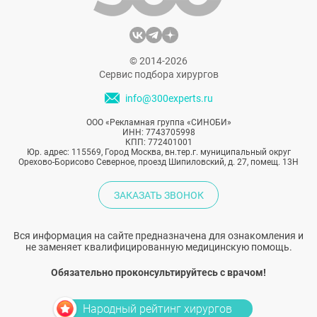
омоложения сохраняется достаточно
долго. В общем, настоящее чудо, о
котором нужно знать побольше — и сейчас
мы как раз о нем расскажем.
© 2014-2026
Сервис подбора хирургов
info@300experts.ru
ООО «Рекламная группа «СИНОБИ»
ИНН: 7743705998
КПП: 772401001
Юр. адрес: 115569, Город Москва, вн.тер.г. муниципальный округ
Орехово-Борисово Северное, проезд Шипиловский, д. 27, помещ. 13Н
ЗАКАЗАТЬ ЗВОНОК
Вся информация на сайте предназначена для ознакомления и
не заменяет квалифицированную медицинскую помощь.
Обязательно проконсультируйтесь с врачом!
Народный рейтинг хирургов