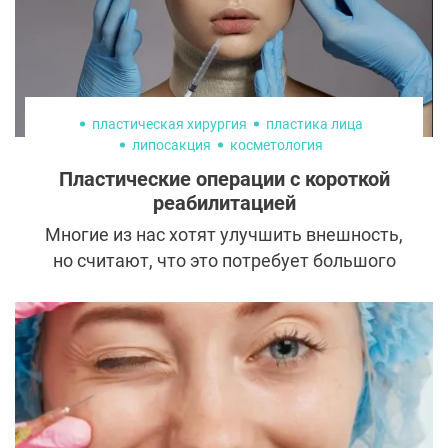
пластическая хирургия
пластика лица
липосакция
косметология
Пластические операции с короткой
реабилитацией
Многие из нас хотят улучшить внешность,
но считают, что это потребует большого
количества времени как на саму
операцию, так и на восстановление. Но в
арсенале пластических хирургов есть
процедуры, которые позволяют
преобразиться и выйти в люди уже через
несколько дней. Рассказываем, как они
проводятся и на что способны.