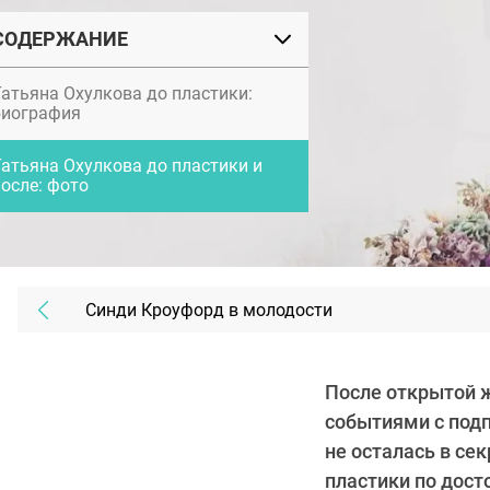
СОДЕРЖАНИЕ
Татьяна Охулкова до пластики:
биография
Татьяна Охулкова до пластики и
после: фото
Синди Кроуфорд в молодости
После открытой ж
событиями с подп
не осталась в се
пластики по дост