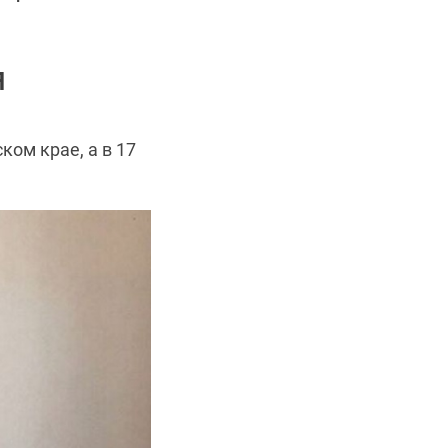
Я
ком крае, а в 17