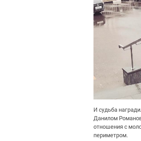
И судьба награди
Данилом Романов
отношения с моло
периметром.