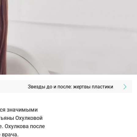
Звезды до и после: жертвы пластики
ится значимыми
тьяны Охулковой
е. Охулкова после
 врача.