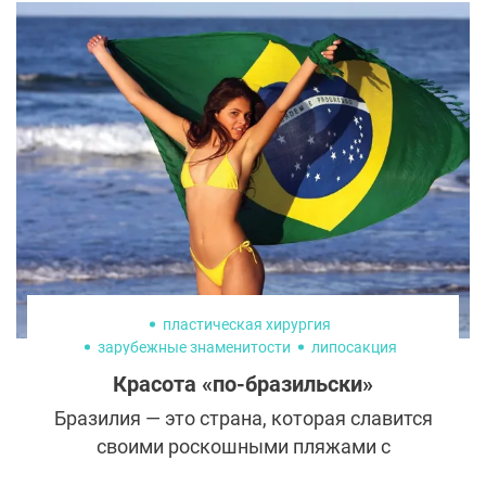
стране ценится узкое пропорциональное
лицо с маленьким подбородком, и
южнокорейские специалисты добились
колоссальных высот в исправлении
природных недочетов. Но сейчас такую
ювелирную работу проводят не только
азиатские пластические хирурги, но и
российские.
пластическая хирургия
зарубежные знаменитости
липосакция
маммопластика
Красота «по-бразильски»
Бразилия — это страна, которая славится
своими роскошными пляжами с
золотистым песком и кристально чистой