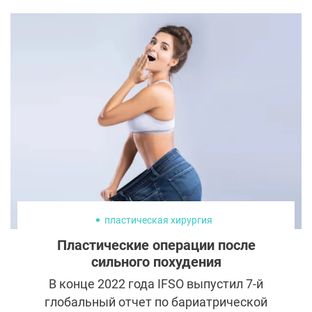
громко обсуждают не только ее роли, но и
внешние данные. Многие считают, что
Суини добилась успеха вовсе не из-за
таланта. А в июле Сидни снялась в
рекламе джинсов, вызвавшей
неоднозначную реакцию: некоторые
увидели в ней пропаганду евгеники из-за
игры слов jeans («джинсы») и genes
(«гены»). Мы провели расследование и
выяснили, насколько натуральная красота
у актрисы.
пластическая хирургия
Пластические операции после
сильного похудения
В конце 2022 года IFSO выпустил 7-й
глобальный отчет по бариатрической