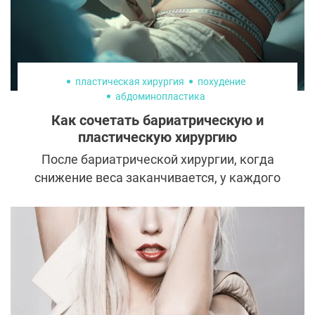
тканей.
пластическая хирургия
похудение
абдоминопластика
Как сочетать бариатрическую и
пластическую хирургию
После бариатрической хирургии, когда
снижение веса заканчивается, у каждого
пациента возникает вопрос о
необходимости преобразования контуров
тела: почти у всех пациентов после
бариатрической операции на теле в
разных областях появляются
значительные избыточные дряблые
кожно-жировые складки.