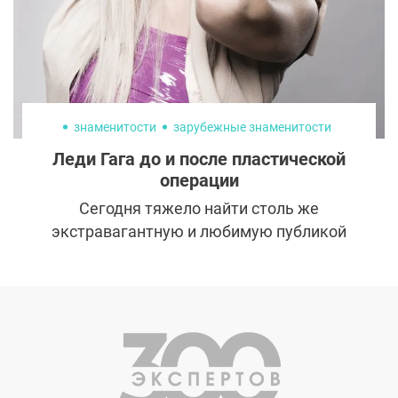
знаменитости
зарубежные знаменитости
Леди Гага до и после пластической
операции
Сегодня тяжело найти столь же
экстравагантную и любимую публикой
артистку, как Леди Гага. Триумфальное
восхождение на сцену, миллиарды продаж
и скачиваний альбомов сделали Леди Гагу
четвертой среди 100 величайших женщин
в музыке по версии телеканала VH1. В
копилке Леди Гаги 218 наград, в том числе
6 статуэток «Грэмми». И это не предел. Кто