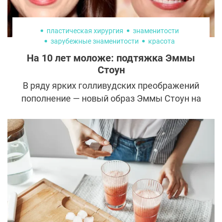
пластическая хирургия
знаменитости
зарубежные знаменитости
красота
пластика лица
На 10 лет моложе: подтяжка Эммы
Стоун
В ряду ярких голливудских преображений
пополнение — новый образ Эммы Стоун на
июньской премьере фильма «Эддингтон».
Звезде всего 36 лет и она никогда не
страдала ни от лишнего веса, ни от
вредных привычек. Но актриса давно не
выглядела такой свежей и сияющей и при
этом очень естественной. В интернете
гадают, что же Стоун сделала с собой:
операции, грамотные косметологические
процедуры или просто хорошо отдохнула.