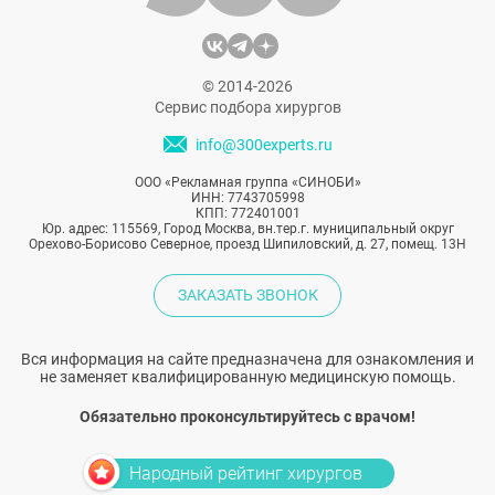
же она: «королева эпатажа», не способная
к творчеству, или живая легенда с
невероятной харизмой?
© 2014-2026
Сервис подбора хирургов
info@300experts.ru
ООО «Рекламная группа «СИНОБИ»
ИНН: 7743705998
КПП: 772401001
Юр. адрес: 115569, Город Москва, вн.тер.г. муниципальный округ
Орехово-Борисово Северное, проезд Шипиловский, д. 27, помещ. 13Н
ЗАКАЗАТЬ ЗВОНОК
Вся информация на сайте предназначена для ознакомления и
не заменяет квалифицированную медицинскую помощь.
Обязательно проконсультируйтесь с врачом!
Народный рейтинг хирургов