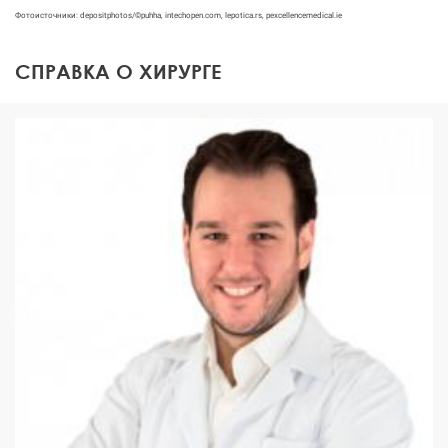
Фотоисточники: depositphotos/©puhha, intechopen.com, lepotica.rs, pexcellencemedical.ie
СПРАВКА О ХИРУРГЕ