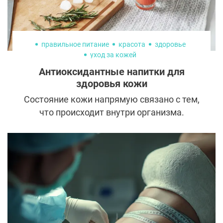
правильное питание
красота
здоровье
уход за кожей
Антиоксидантные напитки для
здоровья кожи
Состояние кожи напрямую связано с тем,
что происходит внутри организма.
Оксидативный стресс — один из ключевых
факторов преждевременного старения.
Свободные радикалы повреждают
клеточные мембраны, ухудшают синтез
коллагена, усиливают воспаления.
Антиоксиданты помогают замедлить этот
процесс, нейтрализуя свободные
радикалы и поддерживая восстановление