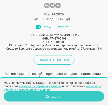
Вся информация на сайте предназначена для ознакомления и
не заменяет квалифицированную медицинскую помощь.
Обязательно проконсультируйтесь с врачом!
Народный рейтинг хирургов
Политика конфиденциальности
Согласие на обработку персональных
данных
Согласие на рекламу
Создание сайта –
SINOBY
Клиники
Отзывы
Хирурги
Фото
Косметологи
Статьи
Мы используем файлы COOKIE. Продолжая использовать сайт, Вы
даете свое
согласие на обработку данных
в соответствии с
политикой
Услуги
Вопрос-ответ
обработки персональных данных
.
Согласен