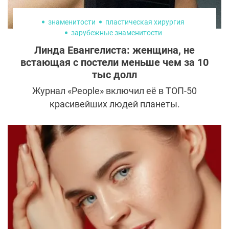
превышал 1 млн$. Красавица, меняющая
образ 16 раз в год. Ее фотографии
украсили более 700 модных глянцевых
изданий. Линда Евангелиста исчезла из
поля зрения в 2015, но лишь затем, чтобы
вернуться с триумфом в мир высокой
моды после тяжелой болезни, вновь
поразив поклонников своей неувядающей
красотой и отвагой.
косметология
Что выбрать: Ulthera или Morpheus 8?
Рынок аппаратной косметологии
перенасыщен антиэйдж-методиками,
поэтому пациенты теряются при выборе
самой эффективной. Сравниваем Ulthera