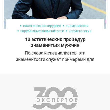
подражания, начиная от свежего взгляда и
четкой линии подбородка, заканчивая
идеальной улыбкой и спортивным
телосложением.
© 2014-2026
Сервис подбора хирургов
info@300experts.ru
ООО «Рекламная группа «СИНОБИ»
ИНН: 7743705998
КПП: 772401001
Юр. адрес: 115569, Город Москва, вн.тер.г. муниципальный округ
Орехово-Борисово Северное, проезд Шипиловский, д. 27, помещ. 13Н
ЗАКАЗАТЬ ЗВОНОК