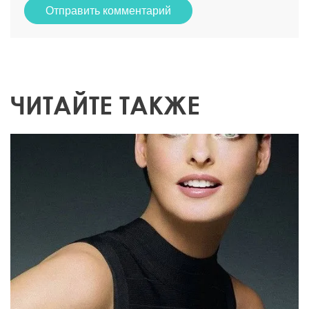
знаменитости
пластическая хирургия
зарубежные знаменитости
Линда Евангелиста: женщина, не
встающая с постели меньше чем за 10
тыс долл
Журнал «People» включил её в ТОП-50
красивейших людей планеты.
Супермодель мира, чей годовой доход