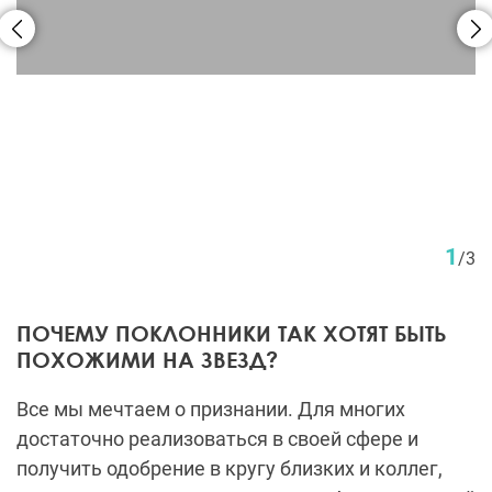
ПОЧЕМУ ПОКЛОННИКИ ТАК ХОТЯТ БЫТЬ
ПОХОЖИМИ НА ЗВЕЗД?
Все мы мечтаем о признании. Для многих
достаточно реализоваться в своей сфере и
получить одобрение в кругу близких и коллег,
для других – и целого мира мало. А есть и третий
тип, который верит, что, скрывшись за чужой
судьбой, сможет построить собственной
счастье. Завороженные внешностью и успехом
кумиров, они трансформируют свое тело до
неузнаваемости, надеясь, что на них обратят
внимание. Как правило, у таких пациентов есть
определенные психические проблемы (в науке
неудовлетворенность собственным телом
называется дисморфофобией), однако есть и ряд