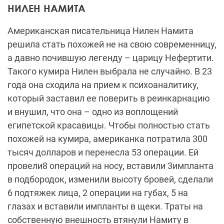
а давно почившую легенду – царицу Нефертити.
Такого кумира Нилен выбрала не случайно. В 23
года она сходила на прием к психоаналитику,
который заставил ее поверить в реинкарнацию
и внушил, что она – одно из воплощений
египетской красавицы. Чтобы полностью стать
похожей на кумира, американка потратила 300
тысяч долларов и перенесла 53 операции. Ей
провели8 операций на носу, вставили 3импланта
в подбородок, изменили высоту бровей, сделали
6 подтяжек лица, 2 операции на губах, 5 на
глазах и вставили импланты в щеки. Траты на
собственную внешность втянули Намиту в
серьезные долги. Ей даже пришлось забрать
младшую дочь из частной школы, чтобы не
тратиться на ее образование. Поведение Нилен
шокировало ее семью и близких друзей, но