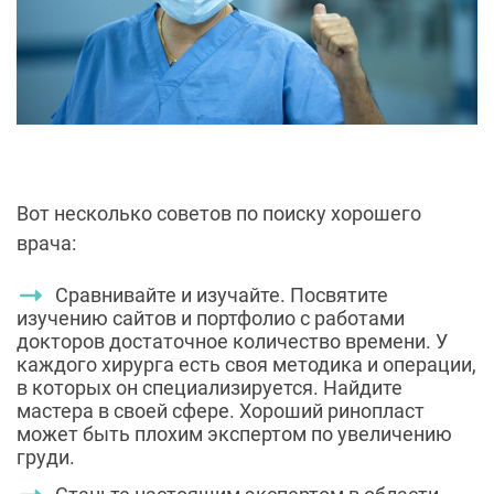
Сравнивайте и изучайте. Посвятите
изучению сайтов и портфолио с работами
докторов достаточное количество времени. У
каждого хирурга есть своя методика и операции,
в которых он специализируется. Найдите
мастера в своей сфере. Хороший ринопласт
может быть плохим экспертом по увеличению
груди.
Станьте настоящим экспертом в области
пластической хирургии. Конечно, диплома за
ваши Интернет-исследования вам никто не
выдаст, но зато на консультацию вы придете с
четко сформированной целью о том, что именно
хотите.
Проверьте своего хирурга. Профессионалы,
у которых в очередях сидят сотни людей и
которым дорога своя репутация, никто не
согласятся на безумные операции. Врач хочет,
чтобы вы прежде всего оставались человеком с
естественным лицом, а не предметом для