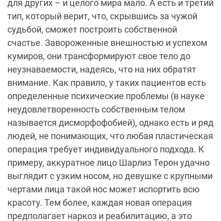
людей, не понимающих, что любая пластическая
операция требует индивидуального подхода. К
примеру, аккуратное лицо Шарлиз Терон удачно
выглядит с узким носом, но девушке с крупными
чертами лица такой нос может испортить всю
красоту. Тем более, каждая новая операция
предполагает наркоз и реабилитацию, а это
всегда означает огромный стресс для организма
– понравиться такое может только мазохистам.
Именно поэтому на операцию нужно
отправляться только после долгого изучения
вопроса. Не жалейте время на консультации у
нескольких врачей, читайте форумы и смотрите
фотографии тех, кто уже сделал пластику. И
конечно, прислушивайтесь к своему врачу.