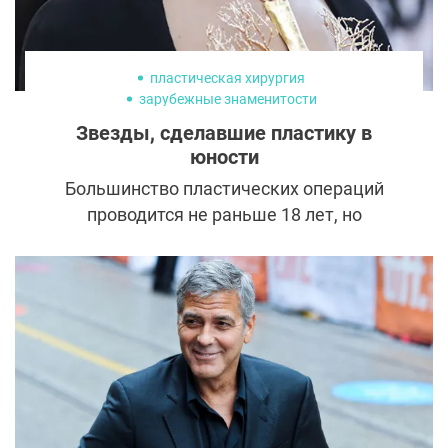
хирургу до совершеннолетия. Кто из
селебрити сделал первую пластику еще в
юности?
пластическая хирургия
знаменитости
зарубежные знаменитости
косметология
10 эстетических процедур
знаменитых мужчин
По словам специалистов, эти
знаменитости служат примерами для