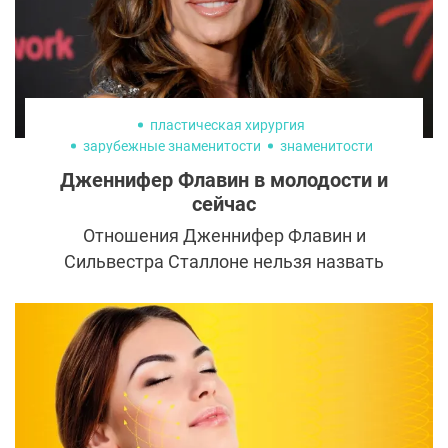
бразильские ягодицы.
пластическая хирургия
зарубежные знаменитости
знаменитости
Дженнифер Флавин в молодости и
сейчас
Отношения Дженнифер Флавин и
Сильвестра Сталлоне нельзя назвать
безоблачными: за 25 лет совместной
жизни они расставались, сходились,
сыграли свадьбу, подавали на развод и
все-таки смогли уладить противоречия.
Кто эта удивительная женщина, на
которую Слай до сих пор смотрит с
восхищением?