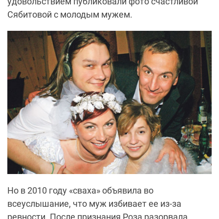
удовольствием публиковали фото счастливой
Сябитовой с молодым мужем.
Но в 2010 году
«сваха»
объявила во
всеуслышание, что муж избивает ее из-за
ревности. После признания Роза разорвала