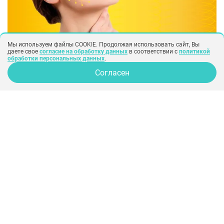
Мы используем файлы COOKIE. Продолжая использовать сайт, Вы
даете свое
согласие на обработку данных
в соответствии с
политикой
обработки персональных данных
.
Согласен
В чем особенности армирования
золотыми нитями?
Как известно, драгоценные металлы –
лучшие друзья женщин. Теперь данное
заявление в полной мере относится к
эстетической медицине: золото не только
украшает даму, но и сохраняет молодость.