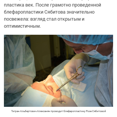
пластика век. После грамотно проведенной
блефаропластики Сябитова значительно
посвежела: взгляд стал открытым и
оптимистичным.
Тигран Альбертович Алексанян проводит блефаропластику Розе Сябитовой