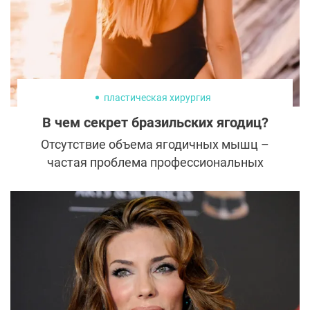
пластическая хирургия
В чем секрет бразильских ягодиц?
Отсутствие объема ягодичных мышц –
частая проблема профессиональных
спортсменок. В фитнес-клубе девушки
подсушивают ягодицы, придают им
рельеф и упругость, но из-за низкой
растяжимости волокон ягодичных мышц
часто не могут накачать желанный объем.
Единственный выход – глютеопластика.
Пластический хирург Крысин Дмитрий
Викторович рассказывает, как получить