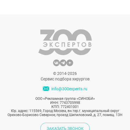
Думаете, гаджеты, игрушки или домашних
питомцев? Все это подходит только для
европейских малышей. Родители из
Южной Кореи предпочитают более
оригинальные презенты деткам,
например, пластическую операцию к
совершеннолетию.
© 2014-2026
Сервис подбора хирургов
info@300experts.ru
ООО «Рекламная группа «СИНОБИ»
ИНН: 7743705998
КПП: 772401001
Юр. адрес: 115569, Город Москва, вн.тер.г. муниципальный округ
Орехово-Борисово Северное, проезд Шипиловский, д. 27, помещ. 13Н
ЗАКАЗАТЬ ЗВОНОК