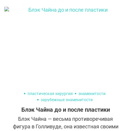
формирования основных представлений о
внешней красоте. Уже в IV веке н. э. была
создана медицинская энциклопедия с
изложением принципов эстетической
хирургии. В нашей стране пластическая
хирургия прошла сложный путь развития и
получила признание Министерства
здравоохранения РФ лишь в 2009 году.
Сегодня любой желающий может
позволить себе блефаропластику или
липосакцию, но в коммунистическом
обществе мало кто задумывался об
изменении внешности.
пластическая хирургия
знаменитости
зарубежные знаменитости
Блэк Чайна до и после пластики
Блэк Чайна — весьма противоречивая
фигура в Голливуде, она известная своими