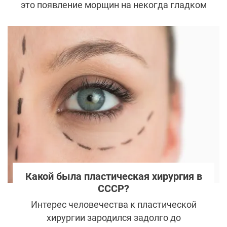
это появление морщин на некогда гладком
лице и потеря упругости кожи. Но
профессионалы в области пластической
хирургии говорят, что возрастные
изменения на лице не ограничиваются
только провисанием тканей – меняется
весь лицевой скелет.
Какой была пластическая хирургия в
СССР?
Интерес человечества к пластической
хирургии зародился задолго до