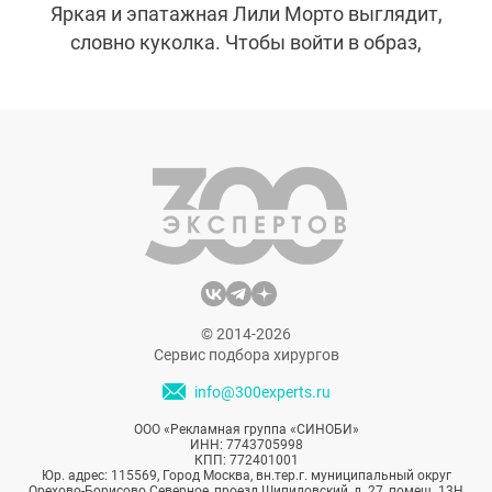
Яркая и эпатажная Лили Морто выглядит,
словно куколка. Чтобы войти в образ,
Барби из Еревана вложила огромную
сумму в свою внешность и сделала
множество пластических операций.
Искусственная красота покорила сердце
«живого Кена», но вызвала неоднозначную
реакцию окружающих.
© 2014-2026
Сервис подбора хирургов
info@300experts.ru
ООО «Рекламная группа «СИНОБИ»
ИНН: 7743705998
КПП: 772401001
Юр. адрес: 115569, Город Москва, вн.тер.г. муниципальный округ
Орехово-Борисово Северное, проезд Шипиловский, д. 27, помещ. 13Н