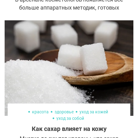
больше аппаратных методик, готовых
посоревноваться по эффективности с
пластическими операциями. Одна из них —
Альтера-терапия. Процедура уже успела
получить признание во всем мире и
завоевала славу неинвазивного SMAS-
лифтинга. Давайте узнаем, как она
работает и действительно ли так
эффективна?
красота
здоровье
уход за кожей
уход за собой
Как сахар влияет на кожу