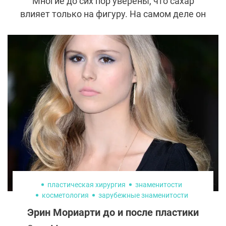
Многие до сих пор уверены, что сахар
влияет только на фигуру. На самом деле он
гораздо глубже вмешивается в работу
организма. Каждая ложка сладкого
отражается на клетках кожи, замедляя их
восстановление и ускоряя старение. В
мире бьюти-экспертов сахар уже давно
называют главным разрушителем
молодости. И вот почему.
пластическая хирургия
знаменитости
косметология
зарубежные знаменитости
пластика лица
ринопластика
Эрин Мориарти до и после пластики