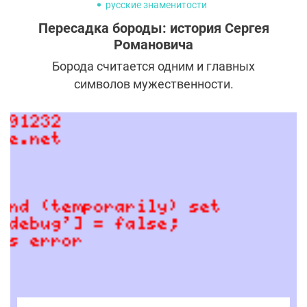
русские знаменитости
Пересадка бороды: история Сергея
Романовича
Борода считается одним и главных
символов мужественности.
Неудивительно, что мужчины, которых
природа не наградила густой
растительностью, обращаются за
помощью к специалистам. Так поступил и
Сергей Романович, который честно
признался в пересадке бороды и
тщательно задокументировал весь
процесс. Рассказываем, как проходила
трансплантация у известного актера и
каких результатов ему удалось добиться.