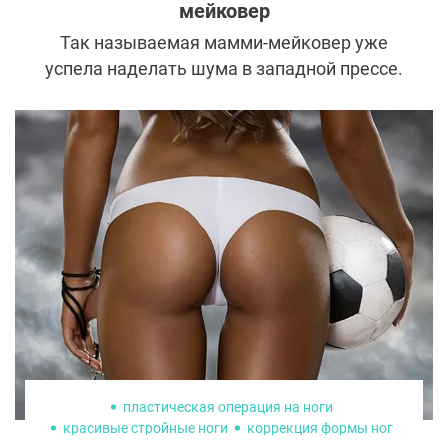
мейковер
Так называемая мамми-мейковер уже
успела наделать шума в западной прессе.
Комплекс процедур помогает женщинам
вернуть форму после родов, но
обсуждений вызывает не меньше, чем
результатов. На этот раз повод для
разговоров дала 36-летняя звезда
американского реалити Бриттани
Картрайт, которая решила рассказать о
своем опыте без фильтров и прикрас.
пластическая операция на ноги
красивые стройные ноги
коррекция формы ног