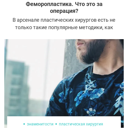
Феморопластика. Что это за
операция?
В арсенале пластических хирургов есть не
только такие популярные методики, как
увеличение груди или ринопластика, но и
менее известные, зато способные
справиться с локальными эстетическими
проблемами. К таким операциям
относится феморопластика, которую
проводят для коррекции формы ног и
подтяжки внутренней стороны бедер,
зоны, которая обычно не поддается даже
усердным тренировкам.
знаменитости
пластическая хирургия