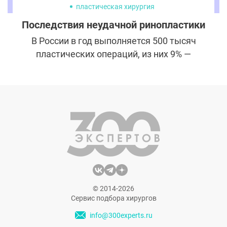
пластическая хирургия
Последствия неудачной ринопластики
В России в год выполняется 500 тысяч
пластических операций, из них 9% —
операции по коррекции носа.
Ринопластика — одна из сложнейших
операций, результат которой зависит от
опыта и профессионализма врача. К
выбору доктора для проведения
ринопластики нужно подойти серьезно,
полагаться на удачу в этом вопросе
недопустимо.
© 2014-2026
Сервис подбора хирургов
info@300experts.ru