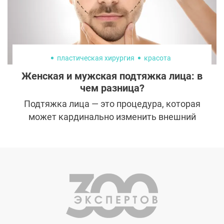
Давайте разбираться.
пластическая хирургия
красота
Женская и мужская подтяжка лица: в
чем разница?
Подтяжка лица — это процедура, которая
может кардинально изменить внешний
вид человека, подарив ему более молодой
и свежий облик. В последние годы такие
операции становятся все более
популярными как среди женщин, так и
среди мужчин. Несмотря на общую цель —
омолодить лицо, существуют важные
различия в том, как эта процедура
проводится для разных полов. Важно