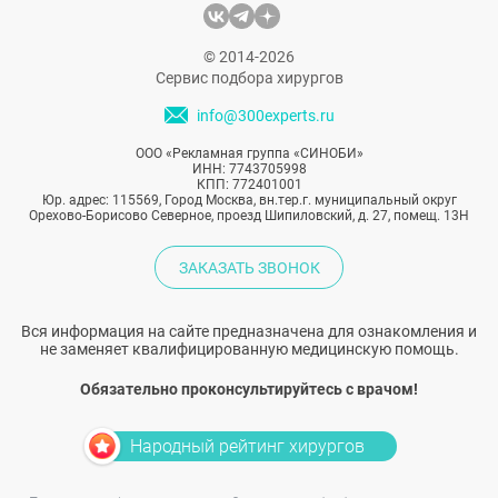
понимать, что подтяжка лица для женщин
и мужчин имеет свои особенности,
© 2014-2026
которые касаются как подхода к
Сервис подбора хирургов
операциям, так и восстановления.
info@300experts.ru
ООО «Рекламная группа «СИНОБИ»
ИНН: 7743705998
КПП: 772401001
Юр. адрес: 115569, Город Москва, вн.тер.г. муниципальный округ
Орехово-Борисово Северное, проезд Шипиловский, д. 27, помещ. 13Н
ЗАКАЗАТЬ ЗВОНОК
Вся информация на сайте предназначена для ознакомления и
не заменяет квалифицированную медицинскую помощь.
Обязательно проконсультируйтесь с врачом!
Народный рейтинг хирургов