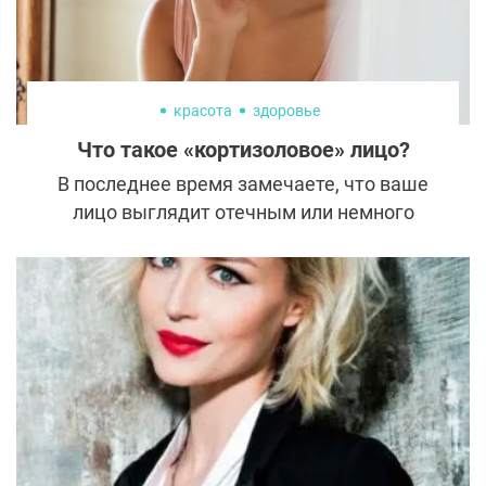
красота
здоровье
Что такое «кортизоловое» лицо?
В последнее время замечаете, что ваше
лицо выглядит отечным или немного
опухшим? Не стоит паниковать —
существует множество причин, по
которым это может происходить, и
зачастую такие изменения носят
временный характер.