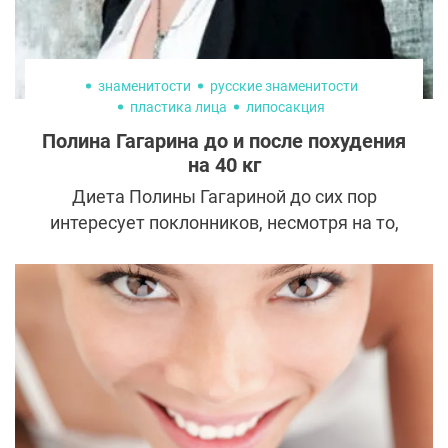
знаменитости
русские знаменитости
пластика лица
липосакция
Полина Гагарина до и после похудения
на 40 кг
Диета Полины Гагариной до сих пор
интересует поклонников, несмотря на то,
что певица обрела идеальную фигуру 10
лет назад. Мы решили разобраться в том,
как певице это удалось.