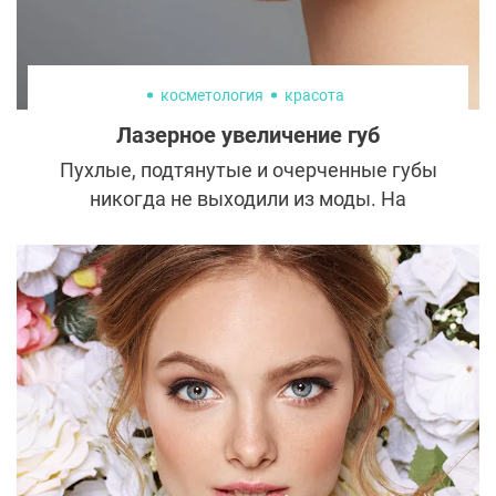
косметология
красота
Лазерное увеличение губ
Пухлые, подтянутые и очерченные губы
никогда не выходили из моды. На
протяжении многих лет подтяжка и
инъекции филлеров были
распространенными методами для
придания губам дополнительного объема,
четкой границы и естественной высоты.