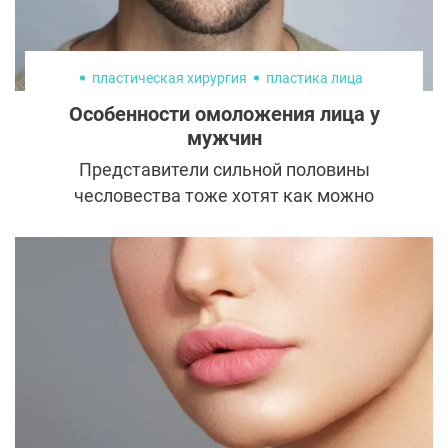
пластическая хирургия
пластика лица
Особенности омоложения лица у
мужчин
Представители сильной половины
чесловества тоже хотят как можно
дольше оставаться молодыми и
привлекательными. Индустрия красоты
отвечает этим потребностям и предлагает
самые разные средства, процедуры и
пластические операции. Однако прежде
чем спешить в клинику, нужно разобраться
в нюансах мужского омоложения, о
которых мы сегодня и расскажем.