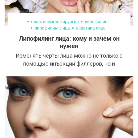
пластическая хирургия
липофилинг
липофилинг лица
пластика лица
Липофилинг лица: кому и зачем он
нужен
Изменять черты лица можно не только с
помощью инъекций филлеров, но и
использовать для этого собственный жир.
Однако у процедуры как свои сторонники,
так и критики. Рассказываем подробно о
важных нюансах, преимуществах и
недостатках липофилинга лица.