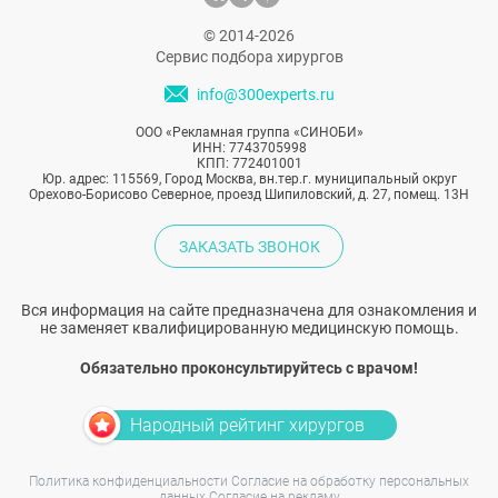
Сергеевной – пластическим хирургом,
которому доверяют свое лицо
© 2014-2026
знаменитости.
Сервис подбора хирургов
info@300experts.ru
ООО «Рекламная группа «СИНОБИ»
ИНН: 7743705998
КПП: 772401001
Юр. адрес: 115569, Город Москва, вн.тер.г. муниципальный округ
Орехово-Борисово Северное, проезд Шипиловский, д. 27, помещ. 13Н
ЗАКАЗАТЬ ЗВОНОК
Вся информация на сайте предназначена для ознакомления и
не заменяет квалифицированную медицинскую помощь.
Обязательно проконсультируйтесь с врачом!
Народный рейтинг хирургов
Политика конфиденциальности
Согласие на обработку персональных
данных
Согласие на рекламу