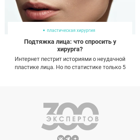
пластическая хирургия
Подтяжка лица: что спросить у
хирурга?
Интернет пестрит историями о неудачной
пластике лица. Но по статистике только 5
% операций действительно заканчиваются
плохо, а суждения о повышенном риске
пластики возникают у людей из-за
чрезмерного освещения подобных случаев
в прессе. Животрепещущая тема
сподвигла нас на разговор с известным
специалистом по омолаживающим
операциям Кудиновой Екатериной