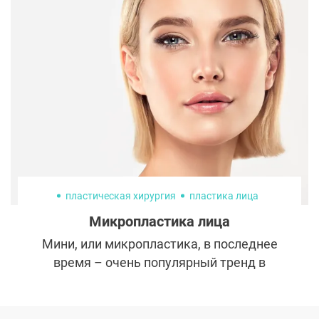
представить, сколько раз и что именно она
с собой делала. Рассказываем о том,
какие операции помогли Алле Пугачевой
так роскошно выглядеть в 71 год.
пластическая хирургия
пластика лица
Микропластика лица
Мини, или микропластика, в последнее
время – очень популярный тренд в
омоложении. Это связано с несколькими
причинами. Во-первых, возраст пациентов
существенно снизился. Тех, кто готов