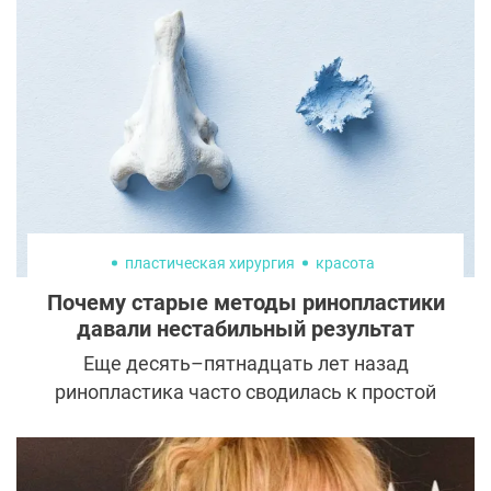
возможно ли это и если да, то каким
способом? Давайте узнаем, что нам
предлагает для этого современная
косметология.
пластическая хирургия
красота
Почему старые методы ринопластики
давали нестабильный результат
Еще десять–пятнадцать лет назад
ринопластика часто сводилась к простой
идее: убрать горбинку, уменьшить нос,
сузить спинку. На ранних фотографиях
результаты выглядели впечатляюще, но