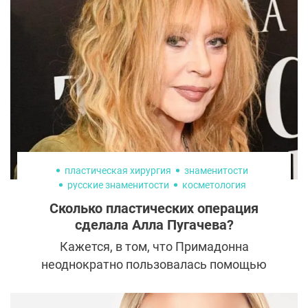
через несколько лет многие пациенты
сталкивались с опущенным кончиком,
перекосом спинки, нарушением дыхания и
необходимостью повторных операций.
пластическая хирургия
знаменитости
русские знаменитости
косметология
пластика лица
липосакция
Сколько пластических операция
сделала Алла Пугачева?
Кажется, в том, что Примадонна
неоднократно пользовалась помощью
пластических хирургов сегодня уже никто
не сомневается. Однако мало кто может