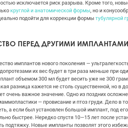
остью исключается риск разрыва. Кроме того, нов
лько
круглой и анатомической формы
, но и конусооб
деально подойти для коррекции формы
тубулярной г
ТВО ПЕРЕД ДРУГИМИ ИМПЛАНТАМ
ство имплантов нового поколения — ультралегкость
опротезами их вес будет в три раза меньше при од
плант объемом 300 мл будет весить уже не 300 грамм
акая разница кажется не столь существенной, но в д
ет очень важное значение. Одно из поздних осложн
ммопластики — провисание и птоз груди. Дело в то
ть, а если был установлен большой имплант, под ег
льно быстрее. Нередко спустя 10—15 лет после уст
ь подтяжку. Новые импланты позволят этого избеж