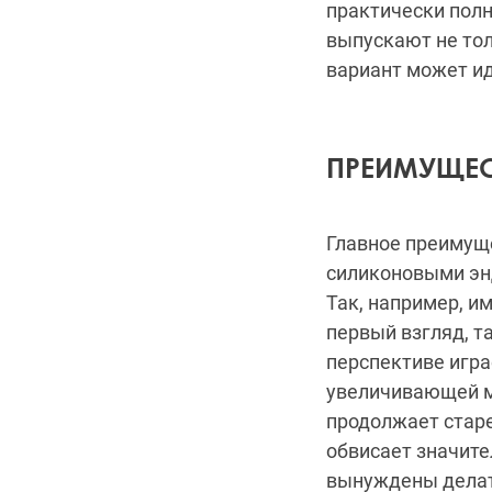
практически полн
выпускают не то
вариант может и
ПРЕИМУЩЕС
Главное преимуще
силиконовыми энд
Так, например, им
первый взгляд, т
перспективе игра
увеличивающей ма
продолжает старе
обвисает значите
вынуждены делат