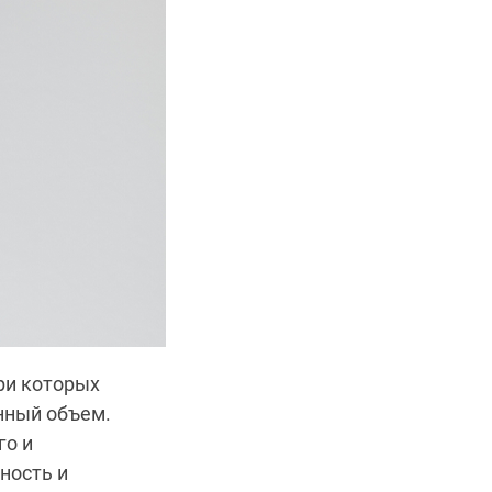
ри которых
нный объем.
го и
ность и