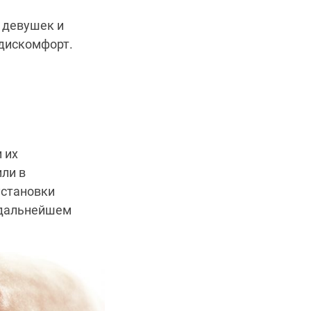
 девушек и
дискомфорт.
и их
или в
установки
в дальнейшем