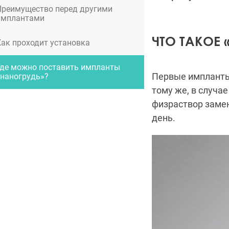
Преимущество перед другими
имплантами
ЧТО ТАКОЕ 
Как проходит установка
Где можно поставить импланты
Первые импланты 
«наногрудь»?
тому же, в случа
физраствор замен
день.