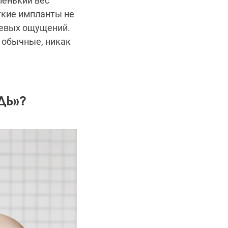
ленький вес
гкие импланты не
левых ощущений.
 обычные, никак
ДЬ»?