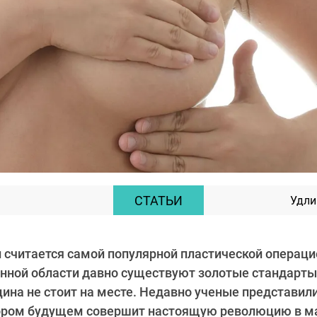
СТАТЬИ
Удли
 считается самой популярной пластической операци
анной области давно существуют золотые стандарты
цина не стоит на месте. Недавно ученые представили
кором будущем совершит настоящую революцию в м