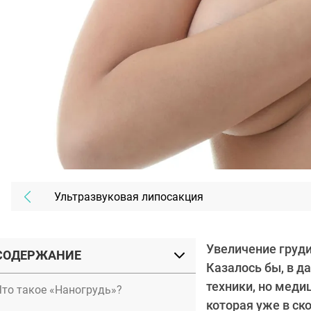
Ультразвуковая липосакция
Увеличение груди
СОДЕРЖАНИЕ
Казалось бы, в д
техники, но меди
Что такое «Наногрудь»?
которая уже в с