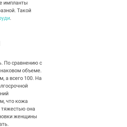
ые импланты
разной. Такой
руди
.
И
. По сравнению с
инаковом объеме.
, а всего 100. На
олгосрочной
ений
м, что кожа
о тяжестью она
ановки женщины
ать.