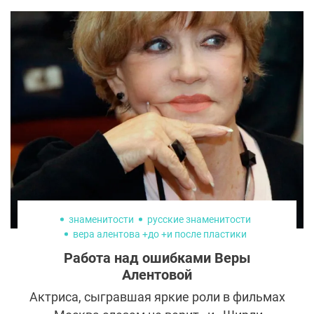
рост волос. Большинство из них
преодолеть невозможно. Но вы можете
изменить свое питание, выбирая лучшие
продукты для роста волос.
знаменитости
русские знаменитости
вера алентова +до +и после пластики
пластика веры алентовой фото
Работа над ошибками Веры
Алентовой
Актриса, сыгравшая яркие роли в фильмах