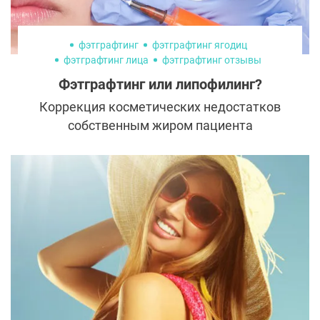
фэтграфтинг
фэтграфтинг ягодиц
фэтграфтинг лица
фэтграфтинг отзывы
Фэтграфтинг или липофилинг?
Коррекция косметических недостатков
собственным жиром пациента
используется в эстетической медицине
довольно давно. Пациенты,
заинтересованные в преображении
фигуры, сталкиваются с двумя понятиями
– фэтграфтингом и липофилингом. Что это:
два названия одной процедуры или
принципиально разные операции?