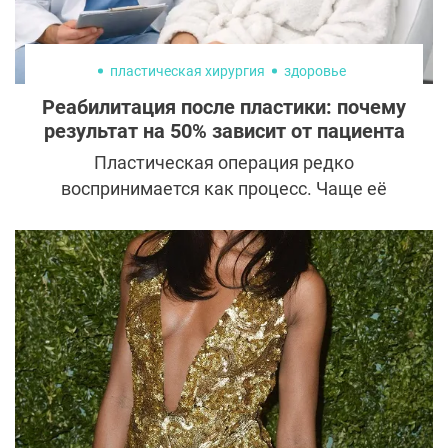
пластическая хирургия
здоровье
Реабилитация после пластики: почему
результат на 50% зависит от пациента
Пластическая операция редко
воспринимается как процесс. Чаще её
представляют финальной точкой, после
которой остаётся только дождаться
результата. Выбор хирурга, дата операции,
несколько недель восстановления и новая
внешность как данность. В реальности всё
устроено иначе. Операция является лишь
первым этапом. Итог формируется
постепенно, в период заживления. И
именно в это время роль пациента