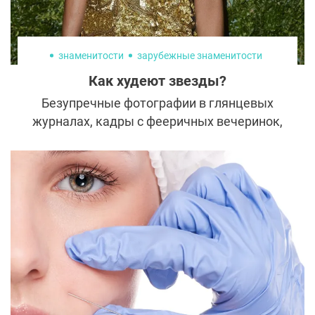
становится не менее значимой, чем работа
врача в операционной.
знаменитости
зарубежные знаменитости
Как худеют звезды?
Безупречные фотографии в глянцевых
журналах, кадры с фееричных вечеринок,
модных показов и светских мероприятий
заставляют поклонников думать, что
звезды выиграли в генетической лотерее
и не приложили усилий для безупречного
внешнего вида. Однако вопрос похудения
для селебрити стоит крайне остро, так как
внешность – визитная карточка. Как
худеют знаменитости и на какие жертвы
они идут ради фигуры?