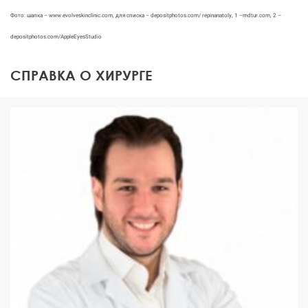
Фото: шапка – www.evolveskinclinic.com, для списка – depositphotos.com/ repinanatoly, 1 –mdtur.com, 2 –
depositphotos.com/AppleEyesStudio
СПРАВКА О ХИРУРГЕ