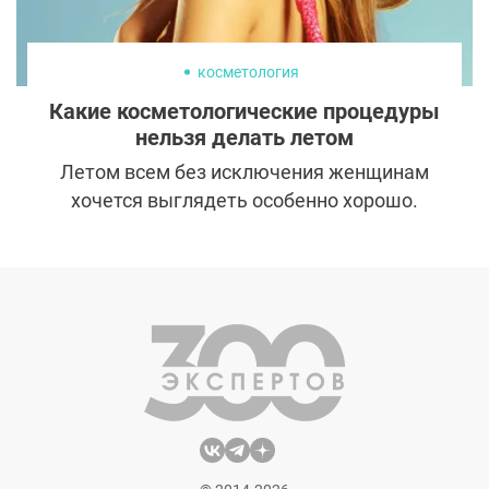
косметология
Какие косметологические процедуры
нельзя делать летом
Летом всем без исключения женщинам
хочется выглядеть особенно хорошо.
Поэтому спрос на услуги косметологов в
летний период традиционно высок. Но
важно помнить, что не все процедуры
могут быть безопасно выполнены, когда
солнце ярко светит, а температура выше
20 градусов. Рассказываем о
косметологических манипуляциях,
которые не рекомендуется делать с мая
по сентябрь.