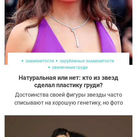
знаменитости
зарубежные знаменитости
увеличение груди
Натуральная или нет: кто из звезд
сделал пластику груди?
Достоинства своей фигуры звезды часто
списывают на хорошую генетику, но фото
до и после раскрывают все карты
знаменитостей и опровергают заявления о
заслуге матушки-природы. Кто из
знаменитостей лукавит о естественности