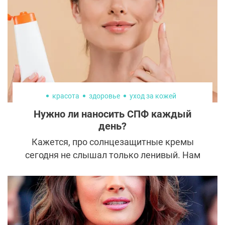
красота
здоровье
уход за кожей
Нужно ли наносить СПФ каждый
день?
Кажется, про солнцезащитные кремы
сегодня не слышал только ленивый. Нам
ежедневно твердят: «Наноси SPF, даже
если за окном облака!» Но так ли это
необходимо? Давайте разберёмся, где
заканчивается забота о коже и начинается
маркетинг.