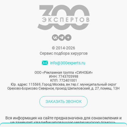
количество различных методик
фейслифтинга, позволяющих эффективно
решать индивидуальные задачи каждого
пациента. О двух самых популярных из них
— эндоскопическом лифтинге и круговой
подтяжке лица нам рассказал эксперт,
врач высшей категории, кандидат
© 2014-2026
медицинских наук, пластический хирург
Сервис подбора хирургов
Леликов Андрей Славович.
info@300experts.ru
ООО «Рекламная группа «СИНОБИ»
ИНН: 7743705998
КПП: 772401001
Юр. адрес: 115569, Город Москва, вн.тер.г. муниципальный округ
Орехово-Борисово Северное, проезд Шипиловский, д. 27, помещ. 13Н
ЗАКАЗАТЬ ЗВОНОК
Вся информация на сайте предназначена для ознакомления и
не заменяет квалифицированную медицинскую помощь.