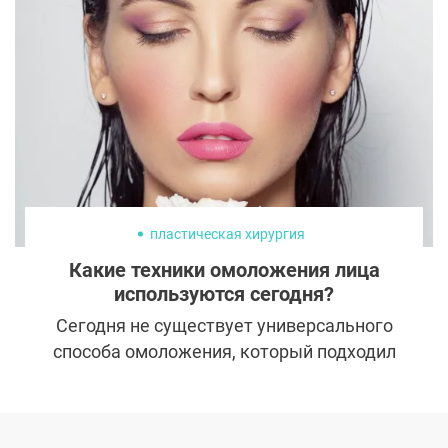
инструкциям хирурга по выбору
компрессионного белья обеспечит
плавное восстановление и улучшит
результат.
пластическая хирургия
Какие техники омоложения лица
используются сегодня?
Сегодня не существует универсального
способа омоложения, который подходил
бы абсолютно всем и избавлял от любых
признаков старения. Зато в арсенале
пластических хирургов есть большое