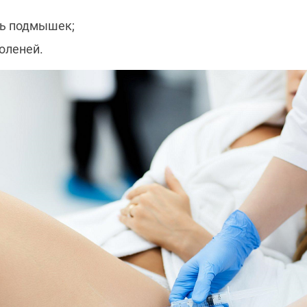
ть подмышек;
коленей.