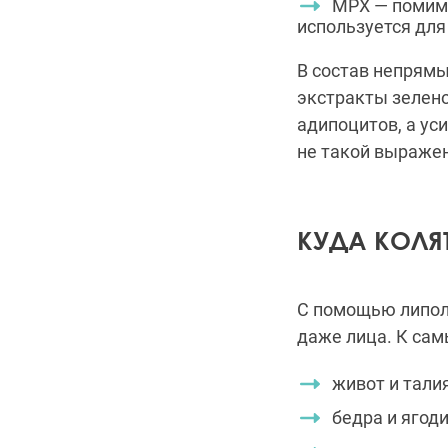
МРХ — помимо
используется для
В состав непрямы
экстракты зелено
адипоцитов, а ус
не такой выраже
КУДА КОЛЯ
С помощью липол
даже лица. К сам
живот и талия
бедра и ягод