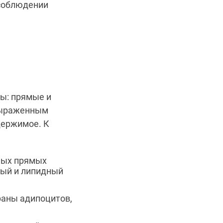
 соблюдении
ы: прямые и
выраженным
держимое. К
ных прямых
вый и липидный
раны адипоцитов,