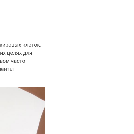
жировых клеток.
их целях для
вом часто
ненты