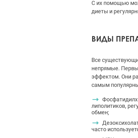
С их помощью мо
диеты и регулярн
ВИДЫ ПРЕП
Все существующи
непрямые. Первы
эффектом. Они р
самым популярным
Фосфатидилхо
липолитиков, рег
обмен;
Дезоксихолат
часто использует