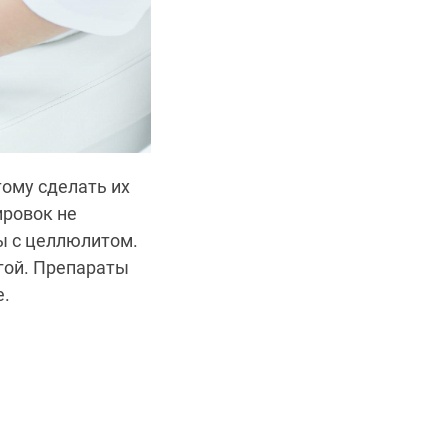
тому сделать их
ировок не
ы с целлюлитом.
гой. Препараты
е.