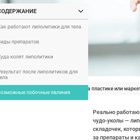
СОДЕРЖАНИЕ
Как работают липолитики для тела
Виды препаратов
Куда колят липолитики
Результат после липолитиков для
тела
3-D мезонити: альтернатива пластике или марке
Возможные побочные явления
Реально работающ
чудо-уколы — лип
складочек, котор
за препараты и к