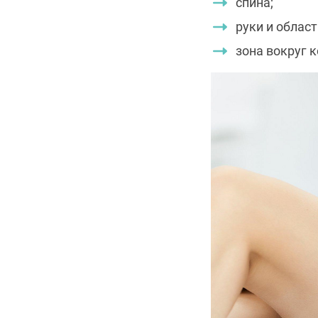
спина;
руки и облас
зона вокруг 