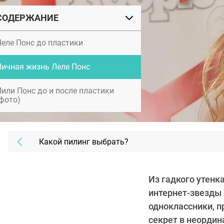
СОДЕРЖАНИЕ
Леле Понс до пластики
Личная жизнь Леле Понс
Лили Понс до и после пластики
(фото)
Какой пилинг выбрать?
Из гадкого утенк
интернет-звезды 
одноклассники, п
секрет в неордин