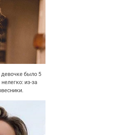
а девочке было 5
нелегко: из-за
овесники.