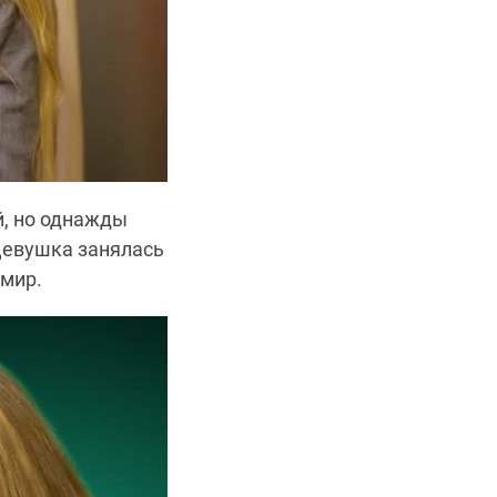
й, но однажды
Девушка занялась
 мир.