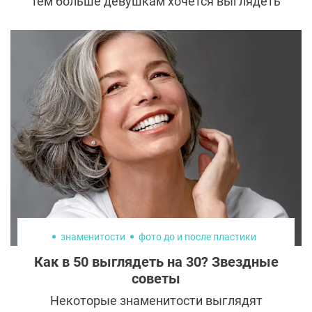
тем больше девушкам хочется выглядеть
идеально на каждом селфи. При этом
скрывать свой высокий статус, а также
помощь косметологов и пластических
хирургов больше не модно. Сегодня в
тренде — лицо богатой девушки.
Рассказываем, что это такое и как его
можно получить.
знаменитости
фото до и после пластики
Как в 50 выглядеть на 30? Звездные
советы
Некоторые знаменитости выглядят