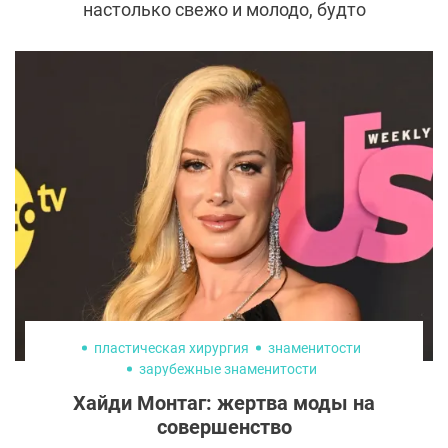
настолько свежо и молодо, будто
повернули время вспять или продали душу
за секрет вечной молодости. Увы,
остановить старение невозможно, но
сохранить к 50-ти годам внешность 30-
летней вполне под силу, и звезды
доказывают это своим примером. А самое
главное — делятся советами, как можно
добиться подобного результата.
пластическая хирургия
знаменитости
зарубежные знаменитости
Хайди Монтаг: жертва моды на
совершенство