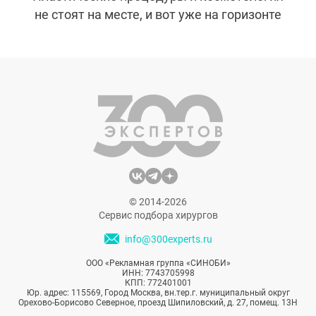
не стоят на месте, и вот уже на горизонте
новый тренд — PRF, или фибрин,
обогащённый тромбоцитами. Этот метод
может стать следующим шагом в мире
инъекций. Давайте разберемся, что из
себя представляет PRF и чем он
отличается от других процедур.
© 2014-2026
Сервис подбора хирургов
info@300experts.ru
ООО «Рекламная группа «СИНОБИ»
ИНН: 7743705998
КПП: 772401001
Юр. адрес: 115569, Город Москва, вн.тер.г. муниципальный округ
Орехово-Борисово Северное, проезд Шипиловский, д. 27, помещ. 13Н