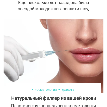
Еще несколько лет назад она была
звездой молодежных реалити-шоу,
покорившей зрителей естественной
внешностью и задорным характером.
Сегодня же имя Хайди Монтаг чаще
всплывает в обсуждениях пластической
хирургии, чем на телевидении. Что
случилось с девушкой, которую миллионы
считали примером красоты? И почему она
теперь с грустью вспоминает о себе
прежней?
косметология
красота
Натуральный филлер из вашей крови
Пластические процедуры и косметология