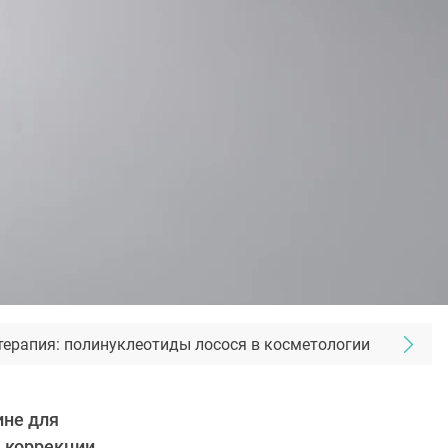
терапия: полинуклеотиды лосося в косметологии
ине для
 коррекции