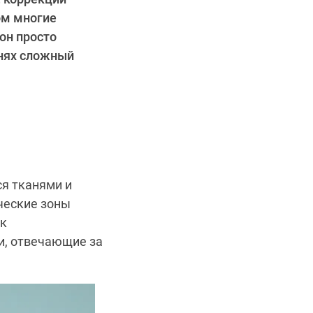
ом многие
он просто
анях сложный
я тканями и
ческие зоны
 к
и, отвечающие за