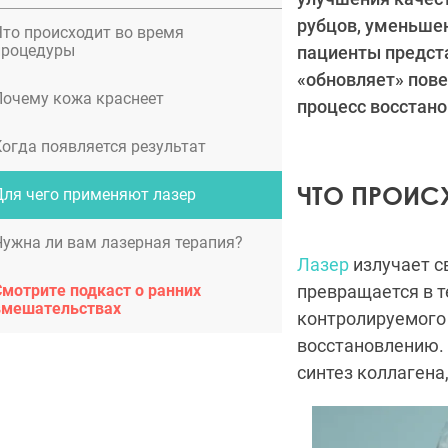
рубцов, уменьше
Что происходит во время
процедуры
пациенты предст
«обновляет» пове
Почему кожа краснеет
процесс восстано
Когда появляется результат
ЧТО ПРОИС
Для чего применяют лазер
Нужна ли вам лазерная терапия?
Лазер
излучает с
Смотрите подкаст о ранних
превращается в 
вмешательствах
контролируемого 
восстановлению.
синтез коллагена