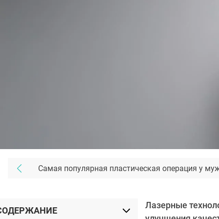
Самая популярная пластическая операция у му
Лазерные техноло
СОДЕРЖАНИЕ
улучшения качес