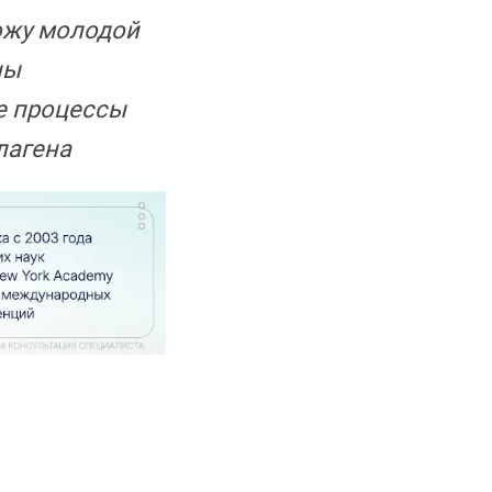
ожу молодой
ны
е процессы
лагена