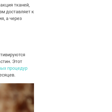
акция тканей,
зм доставляет к
я, а через
ктивируются
стин. Этот
ных процедур
есяцев.