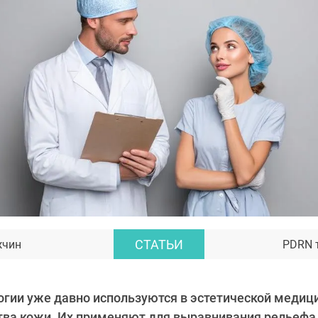
СТАТЬИ
жчин
PDRN 
гии уже давно используются в эстетической медиц
тва кожи. Их применяют для выравнивания рельефа,