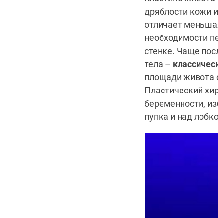
дряблости кожи и
отличает меньшая
необходимости п
стенке. Чаще пос
тела –
классичес
площади живота с
Пластический хир
беременности, и
пупка и над лобк