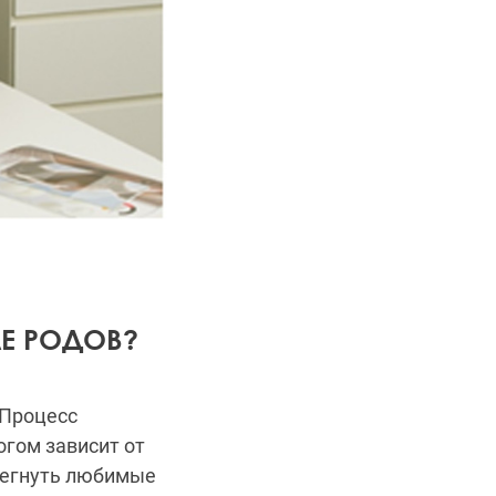
Е РОДОВ?
 Процесс
огом зависит от
стегнуть любимые