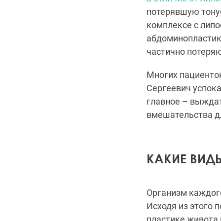
потерявшую тонус
комплексе с липо
абдоминопластики
частично потеряю
Многих пациенто
Сергеевич успока
главное – выждат
вмешательства д
КАКИЕ ВИД
Организм каждого
Исходя из этого 
пластике живота 