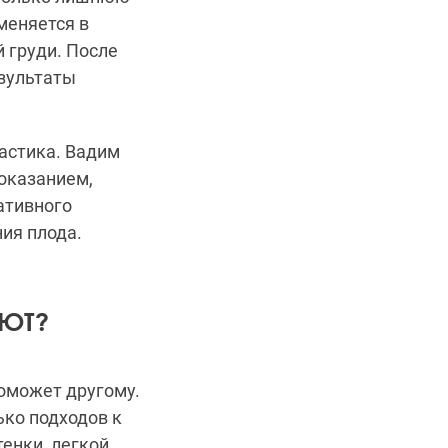
меняется в
й груди.
После
езультаты
астика. Вадим
оказанием,
ативного
ия плода.
ЮТ?
поможет другому.
ько подходов к
енки, легкой