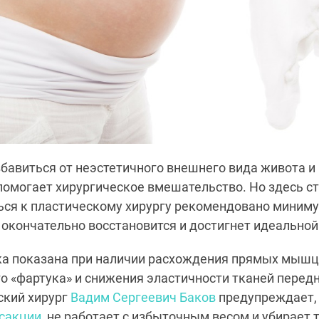
збавиться от неэстетичного внешнего вида живота и
омогает хирургическое вмешательство. Но здесь ст
ся к пластическому хирургу рекомендовано миниму
о окончательно восстановится и достигнет идеальной
а показана при наличии расхождения прямых мышц
о «фартука» и снижения эластичности тканей пере
ский хирург
Вадим Сергеевич Баков
предупреждает, 
осакции
, не работает с избыточным весом и убирает