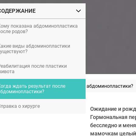
СОДЕРЖАНИЕ
Кому показана абдоминопластика
после родов?
Какие виды абдоминопластики
существуют?
Реабилитация после пластики
живота
Как выглядят рубцы после абдоминопластики?
Когда ждать результат после
абдоминопластики?
Справка о хирурге
Ожидание и рожд
Гормональная пер
бесследно и мен
мамочкам целый 