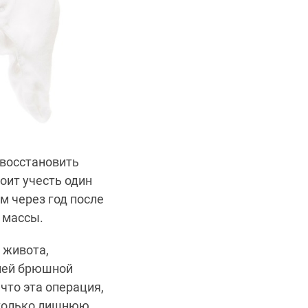
 восстановить
оит учесть один
м через год после
 массы.
 живота,
дней брюшной
что эта операция,
 только лишнюю