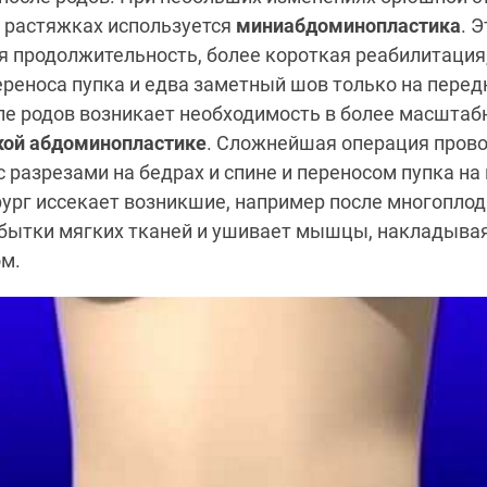
 растяжках используется
миниабдоминопластика
. 
 продолжительность, более короткая реабилитация,
ереноса пупка и едва заметный шов только на пере
ле родов возникает необходимость в более масштаб
кой абдоминопластике
. Сложнейшая операция прово
 разрезами на бедрах и спине и переносом пупка на 
ург иссекает возникшие, например после многопло
збытки мягких тканей и ушивает мышцы, накладыва
ом.