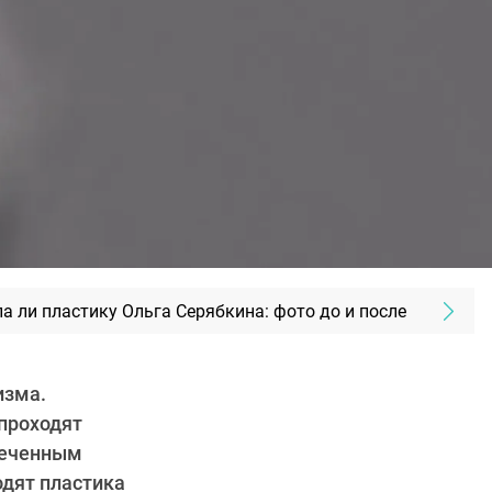
а ли пластику Ольга Серябкина: фото до и после
изма.
 проходят
печенным
дят пластика