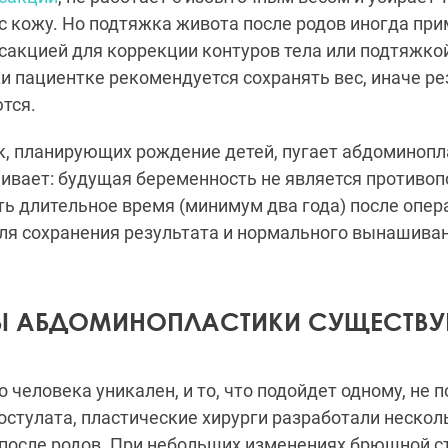
 кожу. Но подтяжка живота после родов иногда при
сакцией для коррекции контуров тела или подтяжко
 пациентке рекомендуется сохранять вес, иначе р
тся.
к, планирующих рождение детей, пугает абдоминопл
ивает: будущая беременность не является противоп
ь длительное время (минимум два года) после опер
ля сохранения результата и нормального вынашиван
Ы АБДОМИНОПЛАСТИКИ СУЩЕСТВУ
 человека уникален, и то, что подойдет одному, не 
постулата, пластические хирурги разработали нескол
после родов. При небольших изменениях брюшной ст