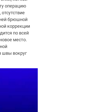
Эту операцию
 отсутствие
дней брюшной
ной коррекции
дится по всей
новое место.
дной
я швы вокруг