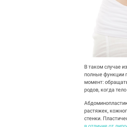
В таком случае и
полные функции п
момент: обращать
родов, когда тел
Абдоминопластик
растяжек, кожног
стенки. П
ластиче
в отличие от лип