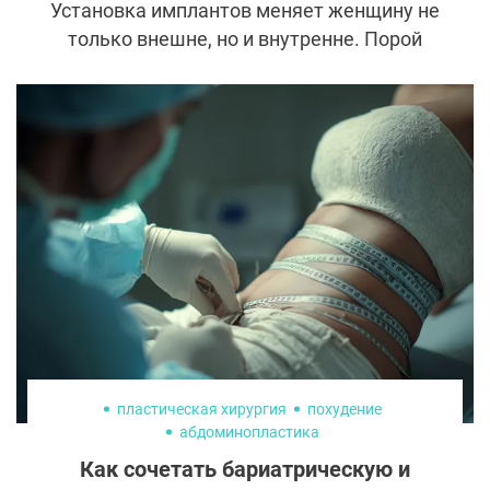
Установка имплантов меняет женщину не
только внешне, но и внутренне. Порой
такие изменение гораздо более важные и
значимые, но не всегда положительные.
Рассказываем обо всех психологических
последствиях — приятных и не очень,
которые могут ожидать каждую
пациентку, решившуюся на
маммопластику.
пластическая хирургия
похудение
абдоминопластика
Как сочетать бариатрическую и