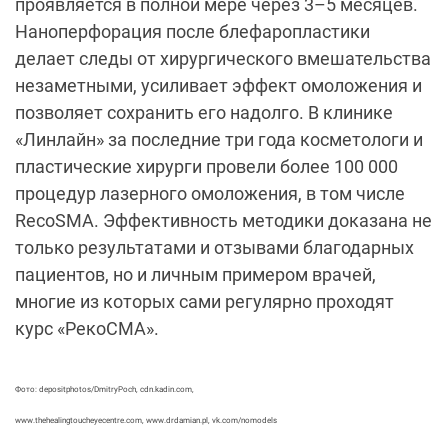
проявляется в полной мере через 3–5 месяцев.
Наноперфорация после блефаропластики
делает следы от хирургического вмешательства
незаметными, усиливает эффект омоложения и
позволяет сохранить его надолго. В клинике
«Линлайн» за последние три года косметологи и
пластические хирурги провели более 100 000
процедур лазерного омоложения, в том числе
RecoSMA. Эффективность методики доказана не
только результатами и отзывами благодарных
пациентов, но и личным примером врачей,
многие из которых сами регулярно проходят
курс «РекоСМА».
Фото: depositphotos/DmitryPoch, cdn.kadin.com,
www.thehealingtoucheyecentre.com, www.drdamian.pl, vk.com/nomodels