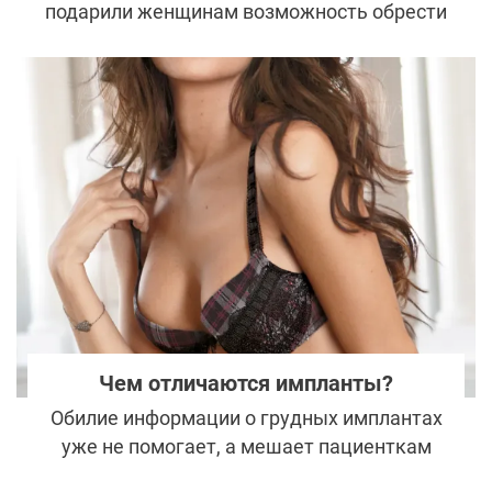
подарили женщинам возможность обрести
новую внешность и скорректировать
недостатки. Но оказалось, что безопасные
на первый взгляд методики эстетической
медицины конца 90-х принесли больше
вреда, чем пользы. И современные
пластические хирурги все чаще и чаще
сталкиваются с последствиями введенных
в прошлом биополимеров.
Чем отличаются импланты?
Обилие информации о грудных имплантах
уже не помогает, а мешает пациенткам
разобраться с основными понятиями. Чем