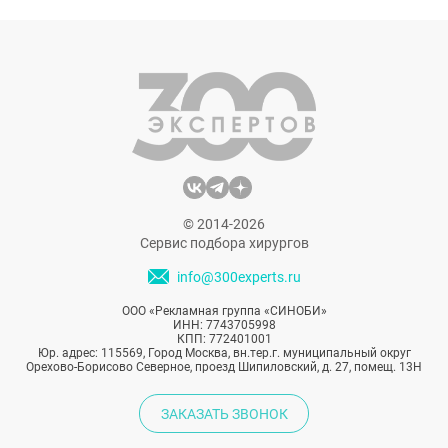
отличаются грудные импланты? Как
увеличение груди влияет на организм? Как
устанавливают импланты? Какие марки
эндопротезов рекомендуют пластические
хирурги? – вопросы, на которые точно
нужно знать ответы. Попробуем
разобраться.
© 2014-2026
Сервис подбора хирургов
info@300experts.ru
ООО «Рекламная группа «СИНОБИ»
ИНН: 7743705998
КПП: 772401001
Юр. адрес: 115569, Город Москва, вн.тер.г. муниципальный округ
Орехово-Борисово Северное, проезд Шипиловский, д. 27, помещ. 13Н
ЗАКАЗАТЬ ЗВОНОК