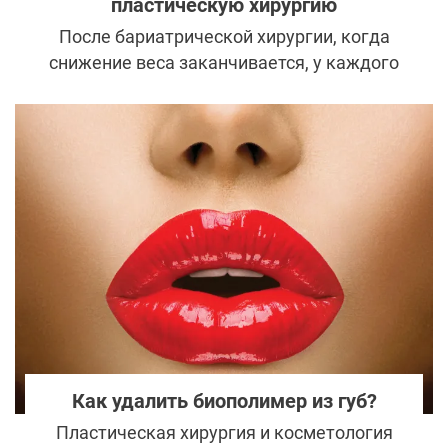
пластическую хирургию
После бариатрической хирургии, когда
снижение веса заканчивается, у каждого
пациента возникает вопрос о
необходимости преобразования контуров
тела: почти у всех пациентов после
бариатрической операции на теле в
разных областях появляются
значительные избыточные дряблые
кожно-жировые складки.
Как удалить биополимер из губ?
Пластическая хирургия и косметология