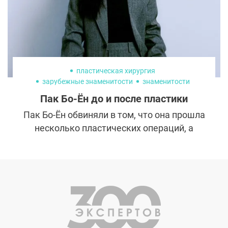
того, как мы спим. Однако в отличие от
утреннего дыхания и неаккуратной
прически, морщины на коже могут
оставаться надолго.
пластическая хирургия
зарубежные знаменитости
знаменитости
Пак Бо-Ён до и после пластики
Пак Бо-Ён обвиняли в том, что она прошла
несколько пластических операций, а
также пользовалась уколами красоты,
чтобы улучшить свою внешность. Однако
сама актриса из Южной Кореи опровергла
эти слухи, утверждая, что она выглядела
хуже до того, как профессиональные
визажисты начали работать над её
образом.