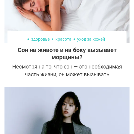
более продвинутая. Что это такое и чего от
них можно ждать — сейчас объясним.
здоровье
красота
уход за кожей
Сон на животе и на боку вызывает
морщины?
Несмотря на то, что сон — это необходимая
часть жизни, он может вызывать
различные проблемы. Некоторым трудно
заснуть, в то время как других во сне
беспокоят кошмары, сонный паралич или
апноэ. К тому же, с утра мы волнуемся о
таких вещах, как неприятное дыхание,
запутанные волосы или вмятины на коже,
которые могут появиться в зависимости от