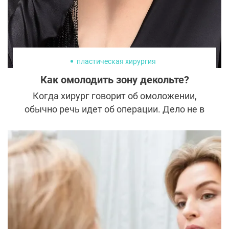
пластическая хирургия
Как омолодить зону декольте?
Когда хирург говорит об омоложении,
обычно речь идет об операции. Дело не в
том, что «пластические хирурги не могут
обойтись без скальпеля». Просто у женщин
старше 45 операция дает заведомо
хороший результат на долгие 15–20 лет.
Любая косметологическая процедура не
сравнится с хирургической коррекцией ни
по эффективности, ни по длительности
эффекта, ни по стоимости. Но с
омоложением зоны декольте все обстоит