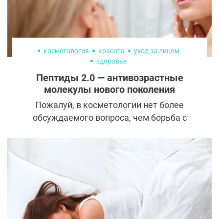
иначе: у косметологических методов
лифтинга этой области нет альтернативы.
косметология
красота
уход за лицом
здоровье
Пептиды 2.0 — антивозрастные
молекулы нового поколения
Пожалуй, в косметологии нет более
обсуждаемого вопроса, чем борьба с
возрастными изменениями. Женщины
готовы пойти на многое, чтобы «стереть» с
лица лишние годы. И возлагают большие
надежды на средства с пептидами,
которые не только убирают морщины, но и
предупреждают их появление. А недавно
появилась новая версия пептидов — еще