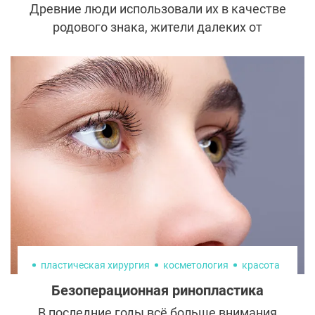
Древние люди использовали их в качестве
родового знака, жители далеких от
цивилизации племен – как боевую
раскраску и сведения о семейном
положении, моряки – как залог
возвращения домой. Давным-давно
татуировка несла сильнейшую смысловую
нагрузку, но со временем утратила такую
значимость. В современном мире рисунки
на теле – это дань моде, протест,
провокация или символ привязанности и
любви. Но мода проходит, протест
исчезает, любовь заканчивается, а
татуировка остается. «Как удалить тату?»
– ответ знают звезды.
пластическая хирургия
косметология
красота
Безоперационная ринопластика
В последние годы всё больше внимания