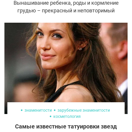
Вынашивание ребенка, роды и кормление
грудью – прекрасный и неповторимый
период в жизни женщины. Однако не
всегда тело мамочек приходит в норму
после рождения ребенка. Основными
проблемами становятся отвисшая грудь,
кожная складка на животе, изменение
контуров тела за счет избыточного
отложения жира в определенных зонах.
Эти изменения выглядят не эстетично,
формируют комплексы и занижают
самооценку женщины. К счастью
современная пластическая хирургия
отлично справляется с этими проблемами.
знаменитости
зарубежные знаменитости
косметология
Самые известные татуировки звезд