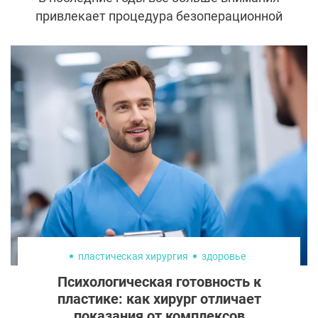
привлекает процедура безоперационной
ринопластики, известной также как
«жидкая ринопластика». Это метод, при
котором для корректировки формы носа
используются инъекции гиалуроновой
кислоты.
пластическая хирургия
здоровье
Психологическая готовность к
пластике: как хирург отличает
показания от комплексов