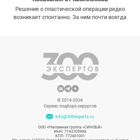
Решение о пластической операции редко
возникает спонтанно. За ним почти всегда
стоит длительный внутренний процесс,
связанный с самооценкой, восприятием
внешности и ожиданиями от изменений.
Именно поэтому на первичной
консультации хирург оценивает не только
анатомию пациента, но и его
психологическое состояние.
© 2014-2026
Сервис подбора хирургов
info@300experts.ru
ООО «Рекламная группа «СИНОБИ»
ИНН: 7743705998
КПП: 772401001