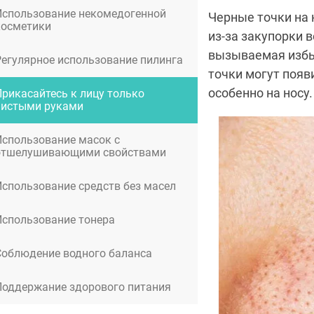
Использование некомедогенной
Черные точки на 
косметики
из-за закупорки 
вызываемая избыт
Регулярное использование пилинга
точки могут появ
особенно на носу.
Прикасайтесь к лицу только
чистыми руками
Использование масок с
отшелушивающими свойствами
Использование средств без масел
Использование тонера
Соблюдение водного баланса
Поддержание здорового питания