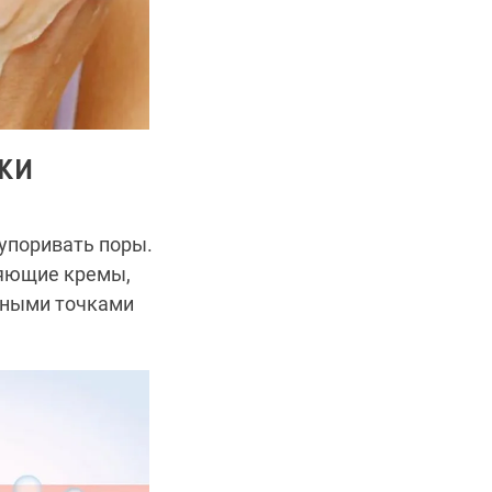
КИ
упоривать поры.
няющие кремы,
рными точками