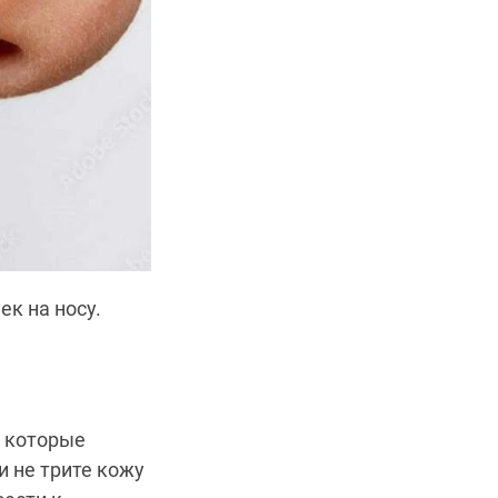
к на носу.
, которые
 не трите кожу