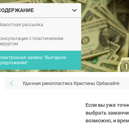
СОДЕРЖАНИЕ
Новостная рассылка
Консультация с пластическим
хирургом
Электронная заявка "Выгодное
предложение"
Удачная ринопластика Кристины Орбакайте
Если вы уже точн
выбрать заманчи
возможно, и вре