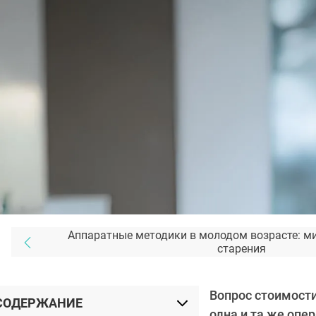
Аппаратные методики в молодом возрасте: м
старения
Вопрос стоимост
СОДЕРЖАНИЕ
одна и та же опер