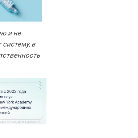
ю и не
 систему, в
етственность