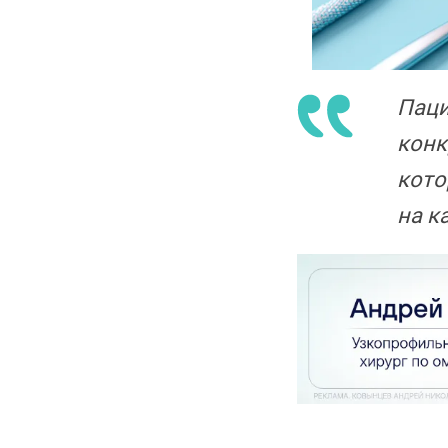
Паци
конк
кото
на к