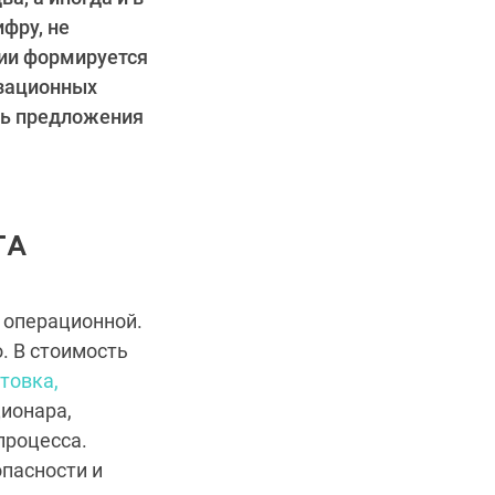
фру, не
ции формируется
изационных
ть предложения
ГА
 операционной.
. В стоимость
товка,
ионара,
процесса.
опасности и