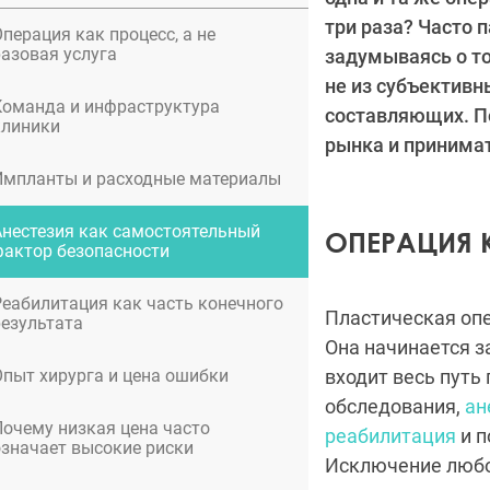
три раза? Часто 
перация как процесс, а не
разовая услуга
задумываясь о то
не из субъективн
Команда и инфраструктура
составляющих. П
клиники
рынка и принима
Импланты и расходные материалы
Анестезия как самостоятельный
ОПЕРАЦИЯ 
фактор безопасности
Реабилитация как часть конечного
Пластическая оп
результата
Она начинается з
Опыт хирурга и цена ошибки
входит весь путь 
обследования,
ан
Почему низкая цена часто
реабилитация
и п
означает высокие риски
Исключение любог