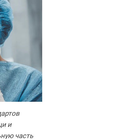
дартов
щи и
ную часть