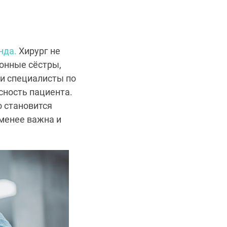
нда.
Хирург не
ионные сёстры,
 и специалисты по
сность пациента.
о становится
менее важна и