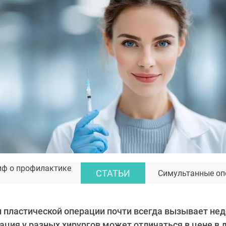
иф о профилактике
СТАТЬИ
Симультанные опе
и пластической операции почти всегда вызывает не
ация у разных хирургов может отличаться в цене в дв