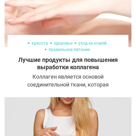
красота
здоровье
уход за кожей
правильное питание
Лучшие продукты для повышения
выработки коллагена
Коллаген является основой
соединительной ткани, которая
поддерживает структуру
кожи. Он естественным образом
содержится во всем организме: в мышцах,
сухожилиях, желудочно-кишечном тракте
и даже кровеносных сосудах. К
сожалению, с возрастом количество