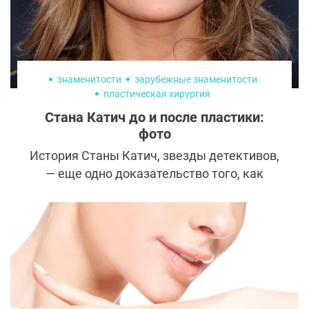
знаменитости
зарубежные знаменитости
пластическая хирургия
Стана Катич до и после пластики:
фото
История Станы Катич, звезды детективов,
— еще одно доказательство того, как
пластика может изменить жизнь. Карьера
актрисы резко пошла в гору после
обращения к пластическому хирургу, а
вскоре не заставили себя ждать и
приятные изменения в личной жизни.