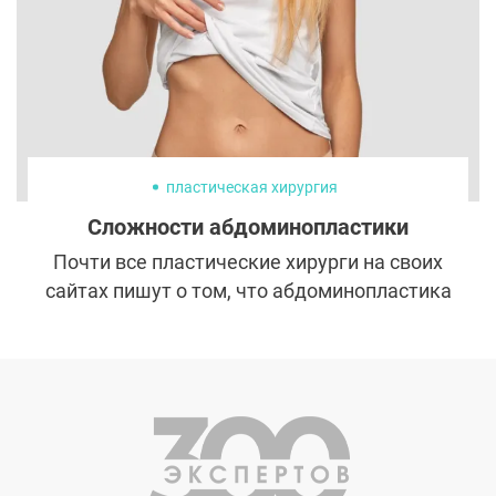
вырабатываемого коллагена
уменьшается, но к счастью, есть много
продуктов, которые помогают
стимулировать его производство.
пластическая хирургия
Сложности абдоминопластики
Почти все пластические хирурги на своих
сайтах пишут о том, что абдоминопластика
входит в перечень их услуг. По факту
немногие хорошо справляются с такой
сложной в исполнении и реабилитации
операцией.