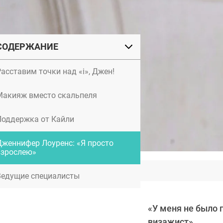
СОДЕРЖАНИЕ
асставим точки над «i», Джен!
Макияж вместо скальпеля
Поддержка от Кайли
Дженнифер Лоуренс: «Я просто
взрослею»
Ботокс в платизму
Ведущие специалисты
«У меня не было 
визажист».