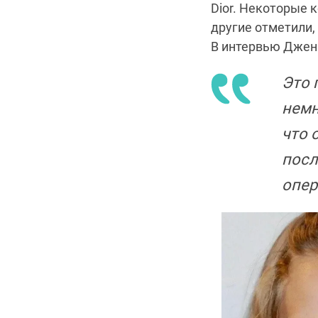
Dior. Некоторые 
другие отметили,
В интервью Джен
Это 
немн
что 
посл
опер