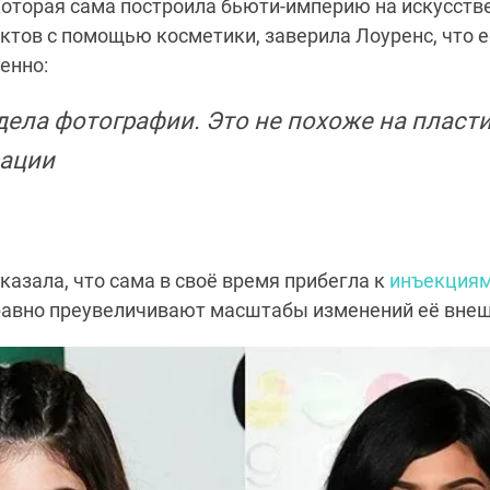
 которая сама построила бьюти-империю на искусств
тов с помощью косметики, заверила Лоуренс, что 
енно:
дела фотографии. Это не похоже на пласт
ации
казала, что сама в своё время прибегла к
инъекциям
 равно преувеличивают масштабы изменений её внеш