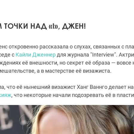
ТОЧКИ НАД «I», ДЖЕН!
с откровенно рассказала о слухах, связанных с пл
седе с
Кайли Дженнер
для журнала "Interview". Актр
ждениях её внешности, но секрет её образа — вовсе 
ешательстве, а в мастерстве её визажиста.
а, что её нынешний визажист Ханг Ваннго делает н
кияж
, что некоторые начали подозревать её в пласти