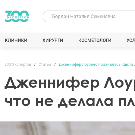
КЛИНИКИ
ХИРУРГИ
КОСМЕТОЛОГИ
УС
300 Экспертов
Статьи
Дженнифер Лоуренс призналась Кайли Д
Дженнифер Лоур
что не делала п