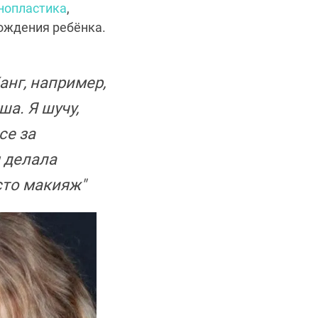
нопластика
,
рождения ребёнка.
анг, например,
а. Я шучу,
се за
 делала
осто макияж"