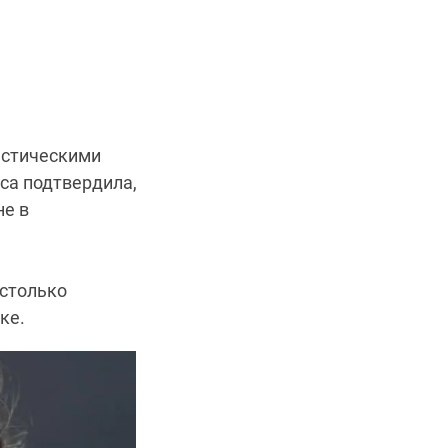
астическими
иса подтвердила,
не в
астолько
ке.