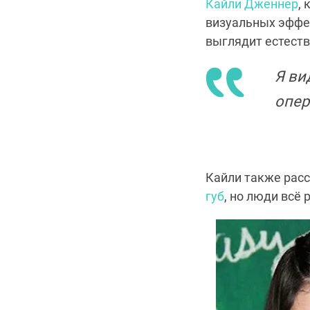
Кайли Дженнер
,
визуальных эффек
выглядит естеств
Я ви
опер
Кайли также расс
губ
, но люди всё