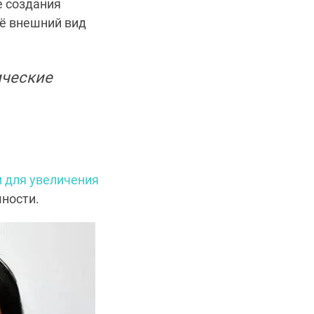
е создания
её внешний вид
ические
 для увеличения
ности.