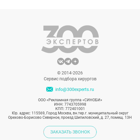
щеголяют в открытых платьях, порой
позволяя фотографам снимать весьма
откровенные кадры. Как Сальме Хайек,
Еве Лонгории, Дженнифер Лопес удается
сохранять молодость области груди?
© 2014-2026
Сервис подбора хирургов
info@300experts.ru
ООО «Рекламная группа «СИНОБИ»
ИНН: 7743705998
КПП: 772401001
Юр. адрес: 115569, Город Москва, вн.тер.г. муниципальный округ
Орехово-Борисово Северное, проезд Шипиловский, д. 27, помещ. 13Н
ЗАКАЗАТЬ ЗВОНОК