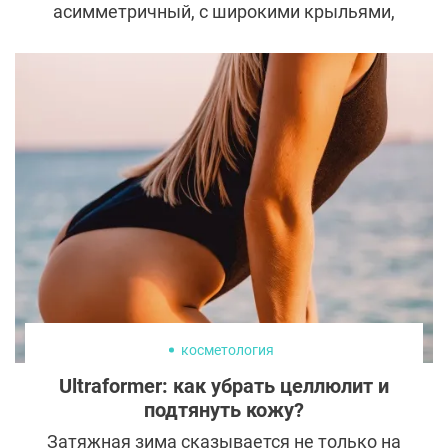
асимметричный, с широкими крыльями,
круглый, свисающий, картошкой – именно
так зачастую описывают кончик носа те,
кто им недоволен.
косметология
Ultraformer: как убрать целлюлит и
подтянуть кожу?
Затяжная зима сказывается не только на