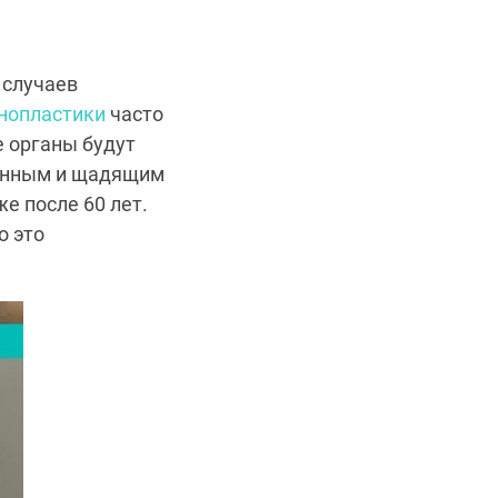
 случаев
нопластики
часто
е органы будут
менным и щадящим
е после 60 лет.
о это