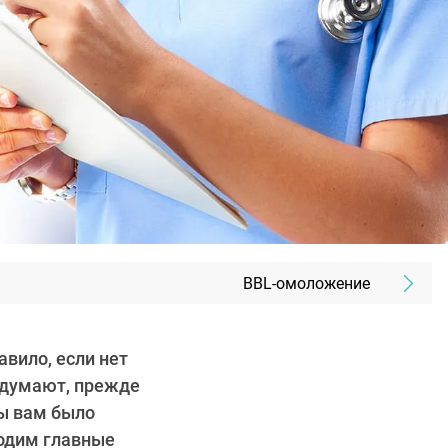
BBL-омоложение
вило, если нет
 думают, прежде
бы вам было
водим главные