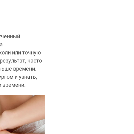
лученный
а
жоли или точную
результат, часто
ньше времени.
ргом и узнать,
о времени.