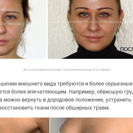
До и после микропластики. Пластический хирург В. В. Наумов
чшения внешнего вида требуются и более серьезные 
ется более впечатляющим. Например, обвисшую гру
а можно вернуть в дородовое положение, устранить
восстановить ткани после обширных травм.