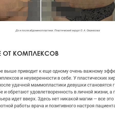
До и после абдоминопластики. Пластический хирург О. А. Ованесова
Е ОТ КОМПЛЕКСОВ
е выше приводит к еще одному очень важному эффе
плексов и неуверенности в себе. У пластических хир
после удачной маммопластики девушки становятся 
е и обретают удовлетворенность в личной жизни, а 
ьера идет вверх. Здесь нет никакой магии — все это
отной работы врача и позитивного настроя пациента