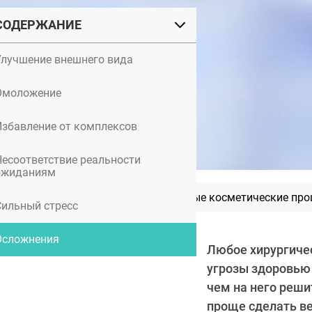
СОДЕРЖАНИЕ
Улучшение внешнего вида
Омоложение
Избавление от комплексов
Несоответствие реальности
ожиданиям
Самые дорогие и необычные косметические пр
Сильный стресс
Осложнения
Любое хирургичес
угрозы здоровью 
чем на него реши
проще сделать ве