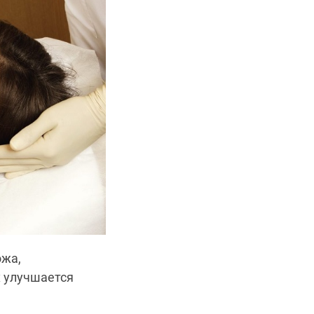
ожа,
х улучшается