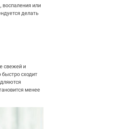
, воспаления или
ендуется делать
е свежей и
о быстро сходит
медляются
тановится менее