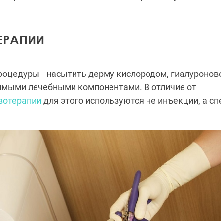
ЕРАПИИ
процедуры—насытить дерму кислородом, гиалуроново
имыми лечебными компонентами. В отличие от
зотерапии
для этого используются не инъекции, а с