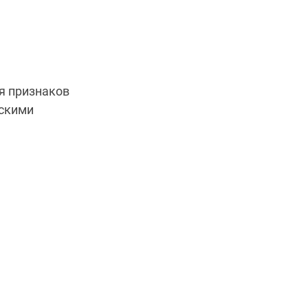
ия признаков
ескими