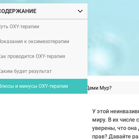
СОДЕРЖАНИЕ
Суть OXY-терапии
Показания к оксимезотерапии
Как проводится OXY-терапия
Каким будет результат
Плюсы и минусы OXY-терапии
Как и почему изменилась Деми Мур?
У этой неинвази
миру. В их числе
уверены, что она
прав? Давайте ра