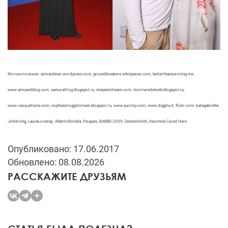
Фотоисточники:
amvaishnav
.
wordpress
.
com,
groundbreakers
.
wikispaces
.
com
,
betterthansurviving
.
me
,
www
.
amusedblog
.
com
,
samuraifrog
.
blogspot
.
ru,
deepestdream
.
com
,
ilcorrieredelweb
.
blogspot
.
ru
,
www
.
caoquefuma
.
com
,
sophiaierioggidomani
.
blogspot
.
ru
,
www
.
purotip
.
com
, www.diggita.it,
flickr
.
com:
kate
gabrielle
,
John
Irving
,
Laura
Loveday
,
Alberto
Botella
,
fnogues
,
BAMBI
2009,
Dennis
Amith
, Insomnia Cured Here
Опубликовано: 17.06.2017
Обновлено: 08.08.2026
РАССКАЖИТЕ ДРУЗЬЯМ