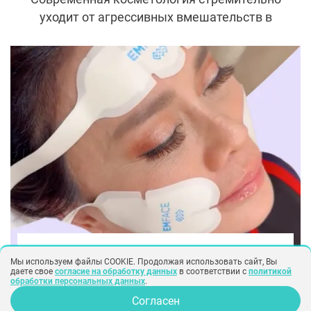
уходит от агрессивных вмешательств в
пользу процедур, которые запускают
естественные процессы регенерации.
Одной из таких технологий стал
липофилинг, усиленный стволовыми
клетками. Он становится реальной
альтернативой филлерам и даже
пластической хирургии.
косметология
здоровье
Мы используем файлы COOKIE. Продолжая использовать сайт, Вы
даете свое
согласие на обработку данных
в соответствии с
политикой
Всё о процедуре EmFace: новая
обработки персональных данных
.
альтернатива ботоксу
Согласен