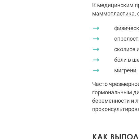
К медицинским п
маммопластика, о
физический 
опрелости, 
сколиоз и д
боли в шейн
мигрени.
Часто чрезмерное
гормональным ди
беременности и л
проконсультирова
КАК ВЫПОЛ