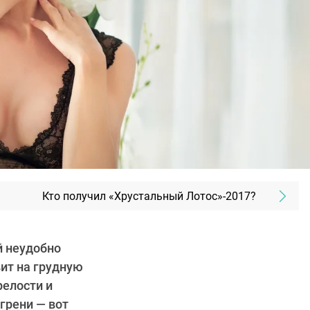
Кто получил «Хрустальный Лотос»-2017?
й неудобно
ит на грудную
релости и
игрени — вот