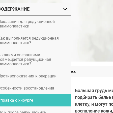
СОДЕРЖАНИЕ
Показания для редукционной
маммопластики
Как выполняется редукционная
маммопластика?
С какими операциями
совмещается редукционная
маммопластика?
Звезды, которые набрали вес
Противопоказания к операции
Особенности восстановления
Большая грудь м
подбирать белье 
Справка о хирурге
клетку, и могут 
воспаление кожи,
До и после редукционной