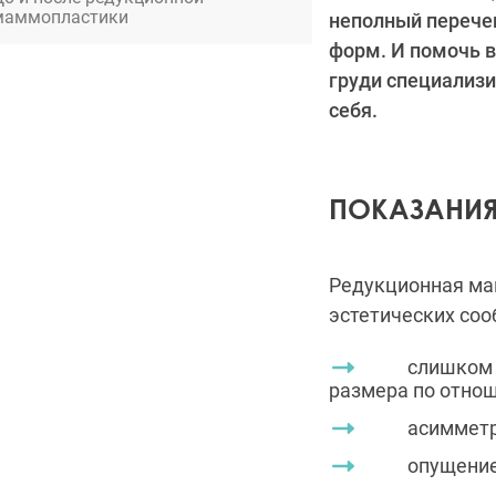
маммопластики
неполный перече
форм. И помочь 
груди специализи
себя.
ПОКАЗАНИ
Редукционная ма
эстетических соо
слишком бол
размера по отнош
асимметр
опущение г