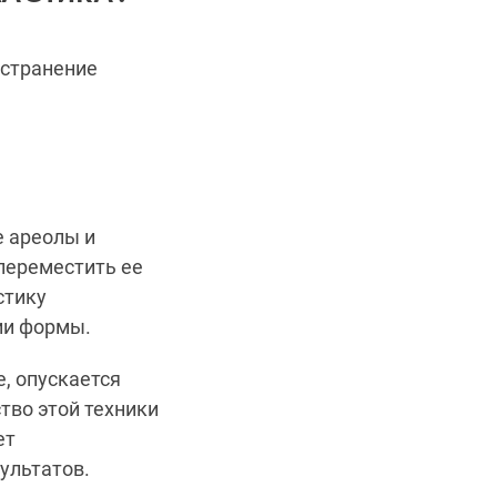
остранение
е ареолы и
переместить ее
стику
ии формы.
, опускается
тво этой техники
ет
ультатов.