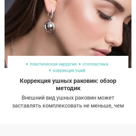
поэтому вопрос о возможности лактации
после маммопластики часто звучит на
консультации у пластического хирурга.
Разбираемся, нужно ли отказываться от
грудного вскармливания при наличии
имплантов.
пластическая хирургия
отопластика
коррекция ушей
Коррекция ушных раковин: обзор
методик
Внешний вид ушных раковин может
заставлять комплексовать не меньше, чем
глубокие морщины или слишком большой
нос. К счастью, большинство проблем
легко поддаются коррекции. Для этого в