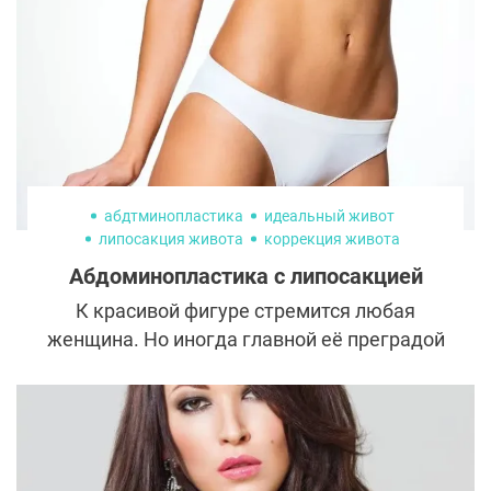
абдтминопластика
идеальный живот
липосакция живота
коррекция живота
Абдоминопластика с липосакцией
К красивой фигуре стремится любая
женщина. Но иногда главной её преградой
на пути к достижению цели становится
некрасивый обвисший живот. Некоторым
удается устранить проблему благодаря
регулярным занятиям спортом и
правильному питанию. Однако бывают