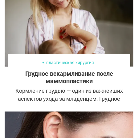
хирургов не обошлась. Операции не только
помогли ей заполучить желанные изгибы,
но и обрести гармонию со своим телом.
пластическая хирургия
Грудное вскармливание после
маммопластики
Кормление грудью — один из важнейших
аспектов ухода за младенцем. Грудное
молоко повышает иммунитет ребенка,
обеспечивает его организм нужными
веществами и помогает установить
прочную привязанность с мамой. Именно