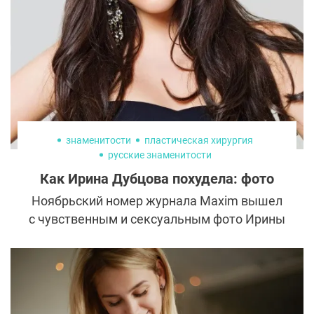
случаи, когда вмешательство
пластического хирурга просто необходимо.
Многие боятся сделать этот шаг, так как
не уверены в эффективности операции.
знаменитости
пластическая хирургия
русские знаменитости
Как Ирина Дубцова похудела: фото
Ноябрьский номер журнала Maxim вышел
с чувственным и сексуальным фото Ирины
Дубцовой на обложке. Поклонники
восхищаются роскошными формами
стройной певицы и жаждут узнать секрет
ее красоты и преображения. Артистка не
скрывает, что без помощи пластических